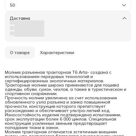
50
Доставка
О товаре
Характеристики
Молния разъемная тракторная T6 Arta- создана с
использованием передовых технологий и
сертифицированных экологичных материалов.
Тракторные молнии широко применяются для пошива
одежды, обуви, сумок, чехлов, а также в туристическом и
спортивном снаряжении.
Прочность молнии увеличена за счет использования
обновленного узла разъема и замка повышенной
прочности, конструкция которого препятствует
расхождению и обеспечивает ультра-легкий ход.
Износостойкость изделия подтверждена испытаниями,
срок эксплуатации более 6 000 циклов. Специальная
конструкция усиленных звеньев предотвращает
попадание ткани в замок.
Молния тракторная отличается эстетичным внешним
видом, что достигается благодаря однородности цвета