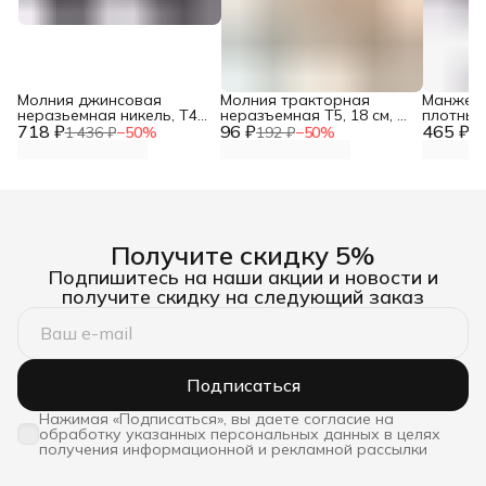
Молния джинсовая
Молния тракторная
Манжеты
неразьемная никель, Т4-
неразъемная Т5, 18 см, 1
плотные
718 ₽
12см, ширина 2,8 см, 10
96 ₽
замок, Айрис, 128
465 ₽
для паль
1 436 ₽
−
50
%
192 ₽
−
50
%
93
шт/упак, Айрис
бежевый
см, Айри
Получите скидку 5%
Подпишитесь на наши акции и новости и
получите скидку на следующий заказ
Подписаться
Нажимая «Подписаться», вы даете согласие на
обработку указанных персональных данных в целях
получения информационной и рекламной рассылки