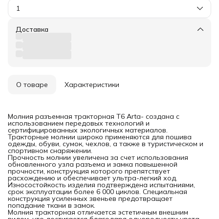
1
Доставка
О товаре
Характеристики
Молния разъемная тракторная T6 Arta- создана с
использованием передовых технологий и
сертифицированных экологичных материалов.
Тракторные молнии широко применяются для пошива
одежды, обуви, сумок, чехлов, а также в туристическом и
спортивном снаряжении.
Прочность молнии увеличена за счет использования
обновленного узла разъема и замка повышенной
прочности, конструкция которого препятствует
расхождению и обеспечивает ультра-легкий ход.
Износостойкость изделия подтверждена испытаниями,
срок эксплуатации более 6 000 циклов. Специальная
конструкция усиленных звеньев предотвращает
попадание ткани в замок.
Молния тракторная отличается эстетичным внешним
видом, что достигается благодаря однородности цвета