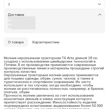
1
Доставка
О товаре
Характеристики
Молния неразъемная тракторная T6 Arta длиной 18 см-
создана с использованием швейцарских технологий в
Латвии. В ее производстве применяются современные
производственные линии и материалы прошедшие строгий
контроль качества.
Неразъемные тракторные молнии широко применяются
для пошива одежды, обуви, сумок, чехлов, а также в
туристическом и спортивном снаряжении. Их часто
используют в тех случаях, когда необходимо, чтобы
молния не расстегивалась полностью, например, в брюках,
платьях, обуви.
Прочность молнии увеличена за счет использования
монолитных звеньев и замка, конструкция которого
препятствует расхождению. Износостойкость изделия
подтверждена испытаниями, выдержавшими более 50 000
циклов. Специальная конструкция предотвращает