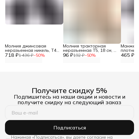
Молния джинсовая
Молния тракторная
Манжеты
неразьемная никель, Т4-
неразъемная Т5, 18 см, 1
плотные
718 ₽
12см, ширина 2,8 см, 10
96 ₽
замок, Айрис, 128
465 ₽
для паль
1 436 ₽
−
50
%
192 ₽
−
50
%
93
шт/упак, Айрис
бежевый
см, Айри
Получите скидку 5%
Подпишитесь на наши акции и новости и
получите скидку на следующий заказ
Подписаться
Нажимая «Подписаться», вы даете согласие на