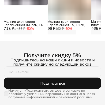
Молния джинсовая
Молния тракторная
Манжеты
неразьемная никель, Т4-
неразъемная Т5, 18 см, 1
плотные
718 ₽
12см, ширина 2,8 см, 10
96 ₽
замок, Айрис, 128
465 ₽
для паль
1 436 ₽
−
50
%
192 ₽
−
50
%
93
шт/упак, Айрис
бежевый
см, Айри
Получите скидку 5%
Подпишитесь на наши акции и новости и
получите скидку на следующий заказ
Подписаться
Нажимая «Подписаться», вы даете согласие на
обработку указанных персональных данных в целях
получения информационной и рекламной рассылки