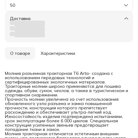
50
Доставка
О товаре
Характеристики
Молния разъемная тракторная T6 Arta- создана с
использованием передовых технологий и
сертифицированных экологичных материалов.
Тракторные молнии широко применяются для пошива
одежды, обуви, сумок, чехлов, а также в туристическом и
спортивном снаряжении.
Прочность молнии увеличена за счет использования
обновленного узла разъема и замка повышенной
прочности, конструкция которого препятствует
расхождению и обеспечивает ультра-легкий ход.
Износостойкость изделия подтверждена испытаниями,
срок эксплуатации более 6 000 циклов. Специальная
конструкция усиленных звеньев предотвращает
попадание ткани в замок.
Молния тракторная отличается эстетичным внешним
видом, что достигается благодаря однородности цвета