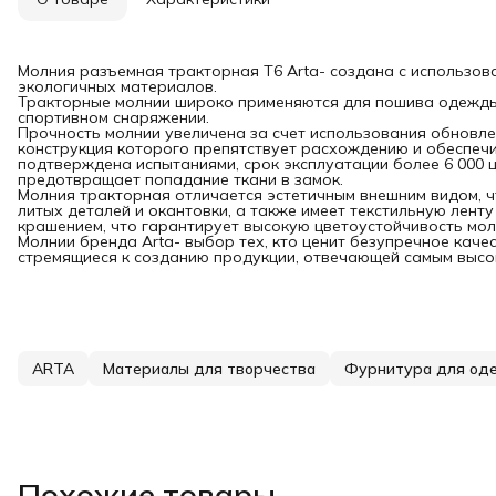
Молния разъемная тракторная T6 Arta- создана с использо
экологичных материалов.
Тракторные молнии широко применяются для пошива одежды, о
спортивном снаряжении.
Прочность молнии увеличена за счет использования обновле
конструкция которого препятствует расхождению и обеспечи
подтверждена испытаниями, срок эксплуатации более 6 000 
предотвращает попадание ткани в замок.
Молния тракторная отличается эстетичным внешним видом, 
литых деталей и окантовки, а также имеет текстильную лент
крашением, что гарантирует высокую цветоустойчивость мол
Молнии бренда Arta- выбор тех, кто ценит безупречное каче
стремящиеся к созданию продукции, отвечающей самым высо
ARTA
Материалы для творчества
Фурнитура для од
Похожие товары