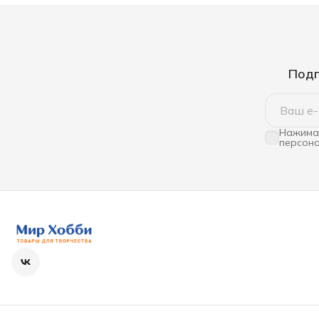
Подп
Нажимая
персона