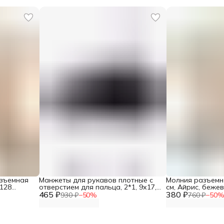
азъемная
Манжеты для рукавов плотные с
Молния разъемна
 128
отверстием для пальца, 2*1, 9х17,5
см, Айрис, беже
465 ₽
см, Айрис, черный
380 ₽
930 ₽
−
50
%
760 ₽
−
50