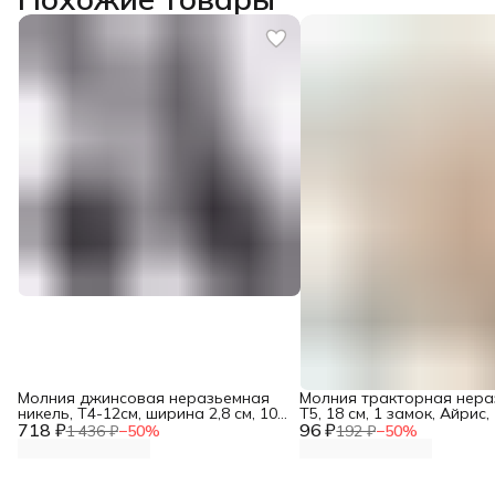
Молния джинсовая неразьемная
Молния тракторная нер
никель, Т4-12см, ширина 2,8 см, 10
Т5, 18 см, 1 замок, Айрис,
718 ₽
шт/упак, Айрис
96 ₽
бежевый
1 436 ₽
−
50
%
192 ₽
−
50
%