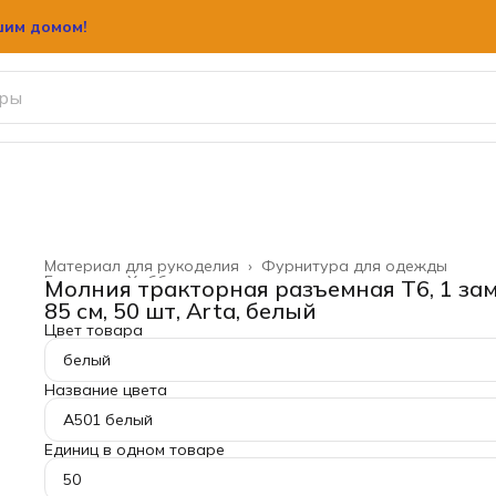
шим домом!
Материал для рукоделия
›
Фурнитура для одежды
Главная
›
Хобби и творчество
›
Молния тракторная разъемная Т6, 1 зам
85 см, 50 шт, Arta, белый
Цвет товара
белый
Название цвета
A501 белый
Единиц в одном товаре
50