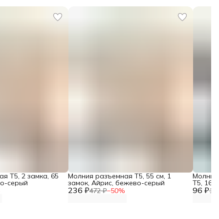
я Т5, 2 замка, 65
Молния разъемная Т5, 55 см, 1
Молния
во-серый
замок, Айрис, бежево-серый
Т5, 16 
236 ₽
96 ₽
%
472 ₽
−
50
%
19