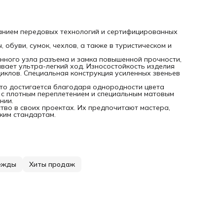
ванием передовых технологий и сертифицированных
буви, сумок, чехлов, а также в туристическом и
нного узла разъема и замка повышенной прочности,
вает ультра-легкий ход. Износостойкость изделия
циклов. Специальная конструкция усиленных звеньев
что достигается благодаря однородности цвета
у с плотным переплетением и специальным матовым
нии.
ство в своих проектах. Их предпочитают мастера,
ким стандартам.
ежды
Хиты продаж