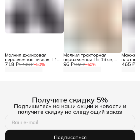
Молния джинсовая
Молния тракторная
Манжеты
неразьемная никель, Т4-
неразъемная Т5, 18 см, 1
плотные
718 ₽
12см, ширина 2,8 см, 10
96 ₽
замок, Айрис, 128
465 ₽
для паль
1 436 ₽
−
50
%
192 ₽
−
50
%
93
шт/упак, Айрис
бежевый
см, Айри
Получите скидку 5%
Подпишитесь на наши акции и новости и
получите скидку на следующий заказ
Подписаться