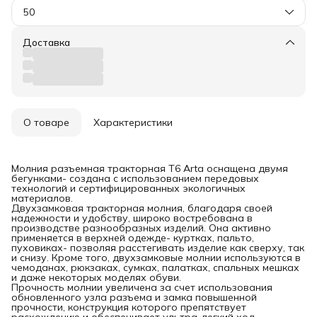
50
Доставка
О товаре
Характеристики
Молния разъемная тракторная T6 Arta оснащена двумя
бегунками- создана с использованием передовых
технологий и сертифицированных экологичных
материалов.
Двухзамковая тракторная молния, благодаря своей
надежности и удобству, широко востребована в
производстве разнообразных изделий. Она активно
применяется в верхней одежде- куртках, пальто,
пуховиках- позволяя расстегивать изделие как сверху, так
и снизу. Кроме того, двухзамковые молнии используются в
чемоданах, рюкзаках, сумках, палатках, спальных мешках
и даже некоторых моделях обуви.
Прочность молнии увеличена за счет использования
обновленного узла разъема и замка повышенной
прочности, конструкция которого препятствует
расхождению и обеспечивает ультра-легкий ход.