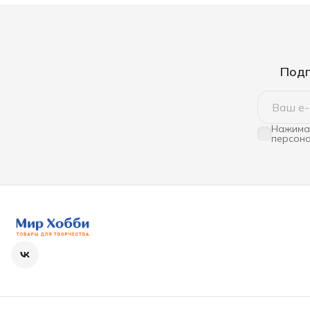
Подп
Нажимая
персона