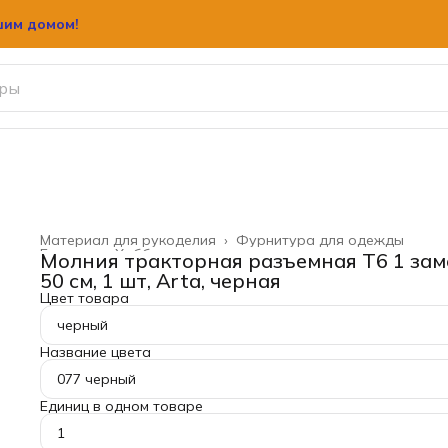
шим домом!
Материал для рукоделия
›
Фурнитура для одежды
Главная
›
Хобби и творчество
›
Молния тракторная разъемная Т6 1 зам
50 см, 1 шт, Arta, черная
Цвет товара
черный
Название цвета
077 черный
Единиц в одном товаре
1