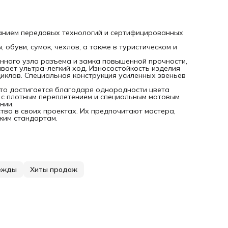
ванием передовых технологий и сертифицированных
буви, сумок, чехлов, а также в туристическом и
нного узла разъема и замка повышенной прочности,
вает ультра-легкий ход. Износостойкость изделия
циклов. Специальная конструкция усиленных звеньев
что достигается благодаря однородности цвета
у с плотным переплетением и специальным матовым
нии.
ство в своих проектах. Их предпочитают мастера,
ким стандартам.
ежды
Хиты продаж