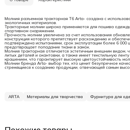
Молния разъемная тракторная T6 Arta- создана с использо
экологичных материалов.
Тракторные молнии широко применяются для пошива одежды, о
спортивном снаряжении.
Прочность молнии увеличена за счет использования обновле
конструкция которого препятствует расхождению и обеспечи
подтверждена испытаниями, срок эксплуатации более 6 000 
предотвращает попадание ткани в замок.
Молния тракторная отличается эстетичным внешним видом, 
литых деталей и окантовки, а также имеет текстильную лент
крашением, что гарантирует высокую цветоустойчивость мол
Молнии бренда Arta- выбор тех, кто ценит безупречное каче
стремящиеся к созданию продукции, отвечающей самым высо
ARTA
Материалы для творчества
Фурнитура для од
Похожие товары