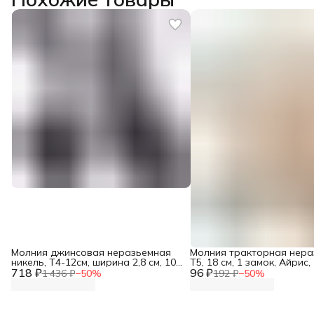
Молния джинсовая неразьемная
Молния тракторная нер
никель, Т4-12см, ширина 2,8 см, 10
Т5, 18 см, 1 замок, Айрис,
718 ₽
шт/упак, Айрис
96 ₽
бежевый
1 436 ₽
−
50
%
192 ₽
−
50
%