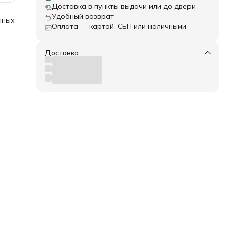
Доставка в пункты выдачи или до двери
Удобный возврат
нных
Оплата — картой, СБП или наличными
жды,
ном
Доставка
ти,
ия
00
м,
ем,