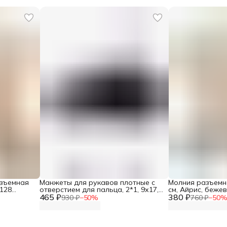
азъемная
Манжеты для рукавов плотные с
Молния разъемна
 128
отверстием для пальца, 2*1, 9х17,5
см, Айрис, беже
465 ₽
см, Айрис, черный
380 ₽
930 ₽
−
50
%
760 ₽
−
50