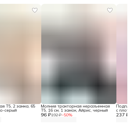
я Т5, 2 замка, 65
Молния тракторная неразъемная
Подпле
во-серый
Т5, 16 см, 1 замок, Айрис, черный
с плотн
96 ₽
237 ₽
лентой 
%
192 ₽
−
50
%
4
белый