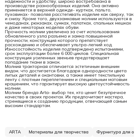
надежности и удобству, широко востребована в
производстве разнообразных изделий. Она активно
применяется в верхней одежде- куртках, пальто,
пуховиках- позволяя расстегивать изделие как сверху, так
и снизу. Кроме того, двухзамковые молнии используются в
чемоданах, рюкзаках, сумках, палатках, спальных мешках
и даже некоторых моделях обуви.
Прочность молнии увеличена за счет использования
обновленного узла разъема и замка повышенной
прочности, конструкция которого препятствует
расхождению и обеспечивает ультра-легкий ход.
Износостойкость изделия подтверждена испытаниями,
срок эксплуатации более 6 000 циклов. Специальная
конструкция усиленных звеньев предотвращает
попадание ткани в замок.
Молния тракторная отличается эстетичным внешним
видом, что достигается благодаря однородности цвета
литых деталей и окантовки, а также имеет текстильную
ленту с плотным переплетением и специальным матовым
крашением, что гарантирует высокую цветоустойчивость
молнии.
Молнии бренда Arta- выбор тех, кто ценит безупречное
качество в своих проектах. Их предпочитают мастера,
стремящиеся к созданию продукции, отвечающей самым
высоким стандартам.
ARTA
Материалы для творчества
Фурнитура для од