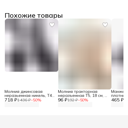
Похожие товары
Молния джинсовая
Молния тракторная
Манжеты
неразьемная никель, Т4-
неразъемная Т5, 18 см, 1
плотные
718 ₽
12см, ширина 2,8 см, 10
96 ₽
замок, Айрис, 128
465 ₽
для паль
1 436 ₽
−
50
%
192 ₽
−
50
%
93
шт/упак, Айрис
бежевый
см, Айри