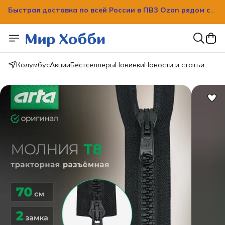
Быстрая доставка по всей России в ПВЗ Ozon рядом с
вашим домом!
Колумбус
Акции
Бестселлеры
Новинки
Новости и статьи