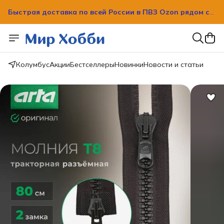
Быстрая доставка по всей России в ПВЗ Ozon рядом с
вашим домом!
Быстрая доставка по всей России в ПВЗ Ozon рядом с
вашим домом!
Колумбус
Акции
Бестселлеры
Новинки
Новости и статьи