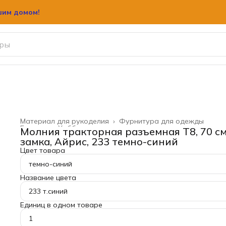
шим домом!
Материал для рукоделия
›
Фурнитура для одежды
Главная
›
Хобби и творчество
›
Молния тракторная разъемная Т8, 70 см
замка, Айрис, 233 темно-синий
Цвет товара
темно-синий
Название цвета
233 т.синий
Единиц в одном товаре
1