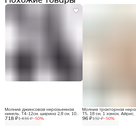
Молния джинсовая неразьемная
Молния тракторная нер
никель, Т4-12см, ширина 2,8 см, 10
Т5, 18 см, 1 замок, Айрис,
718 ₽
шт/упак, Айрис
96 ₽
бежевый
1 436 ₽
−
50
%
192 ₽
−
50
%