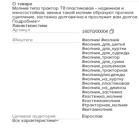
О товаре
Молния типа трактор Т8 пластиковая – надежная и
износостойкая, звенья такой молнии образуют прочное
сцепление, застежка долговечна и прослужит вам долгое
время. Звенья тракторной молнии Т8 имеют увеличенный
Подробнее
размер, они менее подвержены деформации и поломкам, 
Характеристики
звенья более мелких молний. Два бегунка на молнии
Артикул
16070/00004
позволяют расстегнуть замок еще и снизу. Конструкция
ориентирована на двойное открытие-закрытие.
#Хештеги
#молнии #молния
Благодаря своей конструкции молния трактор Т8
#молния_для_шитья
выдерживает значительные нагрузки и часто используетс
#молния_для_куртки
при пошиве верхней одежды, при изготовлении
#молния_для_одежды
туристического снаряжения, сумок и других аксессуаров.
#молния_трактор
Разъемная застежка будет выгодно смотреться на куртке
#молния_для_сумки
ветровке.
#молния_разъемная
Текстильная лента из полиэстера не линяет при стирке и
#молния_тракторная
химической чистке. Она выдерживает нагрузки и частое
#молниядляодежды
использование, не теряя своих качеств и внешнего вида.
#молния_на_куртку
Простота в установке и ремонте делает эту модель молн
#молния_пластиковая
популярной среди профессиональных швей и любителей
#молния_на_джинсы
рукоделия.
#молния_застежка
Тип соединения: разъемная с 2 замками.
#застежка_молния
Длина молнии: 70 см.
#застежкамолния
#тракторная_молния
#витаямолния
Целевая аудитория
Взрослая
Все характеристики