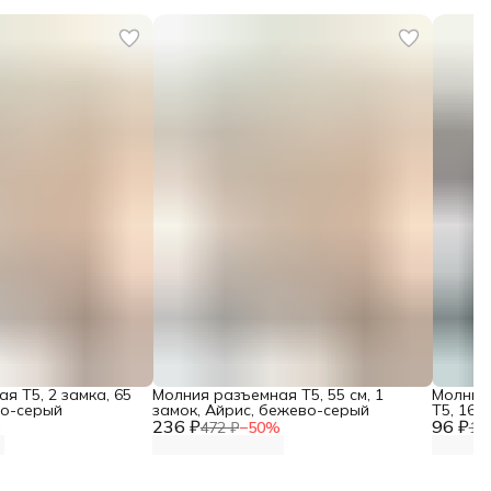
я Т5, 2 замка, 65
Молния разъемная Т5, 55 см, 1
Молния
во-серый
замок, Айрис, бежево-серый
Т5, 16 
236 ₽
96 ₽
%
472 ₽
−
50
%
19