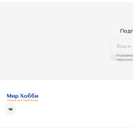
Подп
Нажимая
персона