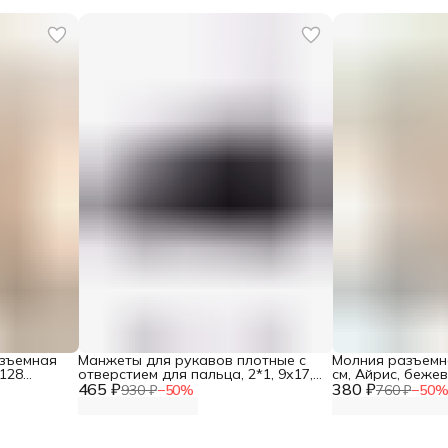
азъемная
Манжеты для рукавов плотные с
Молния разъемна
 128
отверстием для пальца, 2*1, 9х17,5
см, Айрис, беже
465 ₽
см, Айрис, черный
380 ₽
930 ₽
−
50
%
760 ₽
−
50