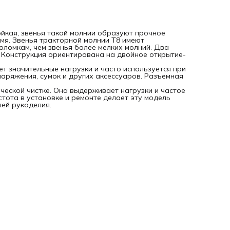
ойкая, звенья такой молнии образуют прочное
емя. Звенья тракторной молнии Т8 имеют
ломкам, чем звенья более мелких молний. Два
. Конструкция ориентирована на двойное открытие-
т значительные нагрузки и часто используется при
наряжения, сумок и других аксессуаров. Разъемная
ической чистке. Она выдерживает нагрузки и частое
стота в установке и ремонте делает эту модель
ей рукоделия.