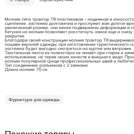
Молния типа трактор Т8 пластиковая – надежная и износост
сцепление, застежка долговечна и прослужит вам долгое вр
увеличенный размер, они менее подвержены деформации и по
бегунка на молнии позволяют расстегнуть замок еще и снизу
закрытие.
Благодаря своей конструкции молния трактор Т8 выдерживае
пошиве верхней одежды, при изготовлении туристического с
застежка будет выгодно смотреться на куртке или ветровке.
Текстильная лента из полиэстера не линяет при стирке и хим
использование, не теряя своих качеств и внешнего вида. Про
молнии популярной среди профессиональных швей и любител
Тип соединения: разъемная с 2 замками.
Длина молнии: 70 см.
Фурнитура для одежды
Похожие товары