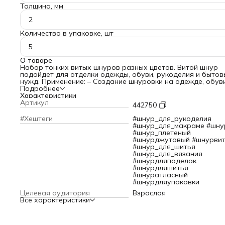
Толщина, мм
2
Количество в упаковке, шт
5
О товаре
Набор тонких витых шнуров разных цветов. Витой шнур
подойдет для отделки одежды, обуви, рукоделия и бытов
нужд. Применение: – Создание шнуровки на одежде, обув
для спорта и отдыха. – Плетение кашпо, салфеток, коврик
Подробнее
других предметов интерьера. – Оформление праздников,
Характеристики
фотосессий: шнур можно натянуть и повесить на нем шари
Артикул
442750
подвески, другой декор. Шнур изготовлен из полиэстера 
люрекса. Искусственное волокно не требует специальног
#Хештеги
#шнур_для_рукоделия
ухода, быстро высыхает, не впитывает грязь. Обратите
#шнур_для_макраме #шну
внимание: состав набора может меняться в зависимости о
#шнур_плетеный
партии. Производство: Россия. Размер: толщина 2 мм, дли
#шнурджутовый #шнурви
м. Количество: 5 шт. в наборе.
#шнур_для_шитья
#шнур_для_вязания
#шнурдляподелок
#шнурдляшитья
#шнуратласный
#шнурдляупаковки
Целевая аудитория
Взрослая
Все характеристики