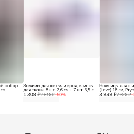
ый набор
Зажимы для шитья и кроя, клипсы
Ножницы для ши
см,
для ткани, 8 шт, 2,6 см + 7 шт, 5,5 см,
(Love) 18 см, Pry
1 308 ₽
Prym
3 838 ₽
2 616 ₽
−
50
%
7 676 ₽
−