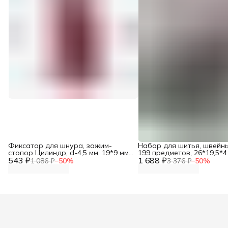
Фиксатор для шнура, зажим-
Набор для шитья, швейн
стопор Цилиндр, d-4,5 мм, 19*9 мм,
199 предметов, 26*19,5*4 
543 ₽
100 шт, АЙРИС
1 688 ₽
Hobby&Pro
1 086 ₽
−
50
%
3 376 ₽
−
50
%