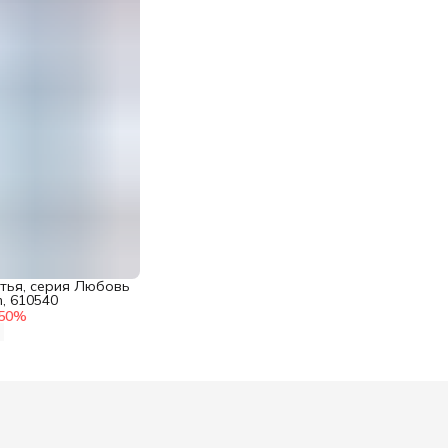
тья, серия Любовь
m, 610540
50
%