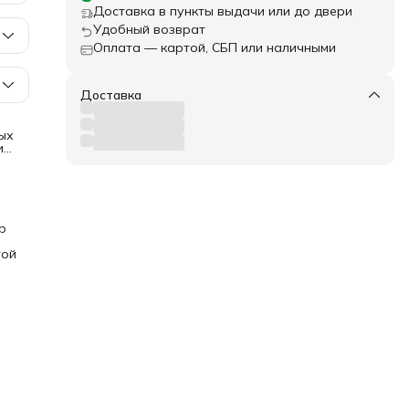
Доставка в пункты выдачи или до двери
Удобный возврат
Оплата — картой, СБП или наличными
Доставка
ых
и
ов и
ки,
и
о
р
т
на 5
той