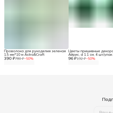
Проволока для рукоделия зеленая
Цветы пришивные декор
1,5 мм*10 м Astra&Craft
Айрис, d 1.1 см, 4 шт/упак
390 ₽
96 ₽
780 ₽
−
50
%
192 ₽
−
50
%
Подп