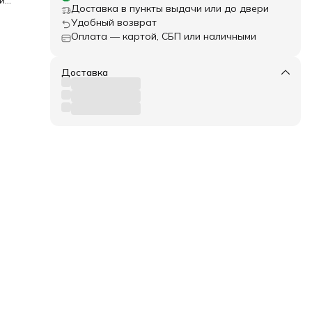
и
Доставка в пункты выдачи или до двери
ств.
Удобный возврат
 от
Оплата — картой, СБП или наличными
 вам
Доставка
же
те к