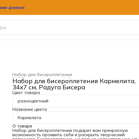
шим домом!
Набор для бисероплетения
Хобби и творчество
›
Набор для рукоделия, творчества
Набор для бисероплетения Кармелита,
Главная
›
34x7 см, Радуга Бисера
Цвет товара
разноцветный
Название цвета
Кармелита
О товаре
Набор для бисероплетения подарит вам прекрасную
возможность проявить себя и раскрыть творческий