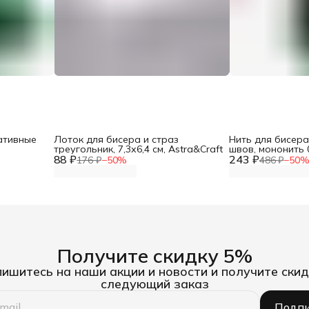
ативные
Лоток для бисера и страз
Нить для бисера
треугольник, 7,3х6,4 см, Astra&Craft
швов, мононить 0
88 ₽
243 ₽
100% нейлон, 1 
176 ₽
−
50
%
486 ₽
−
50
Получите скидку 5%
ишитесь на наши акции и новости и получите скид
следующий заказ
Подпи