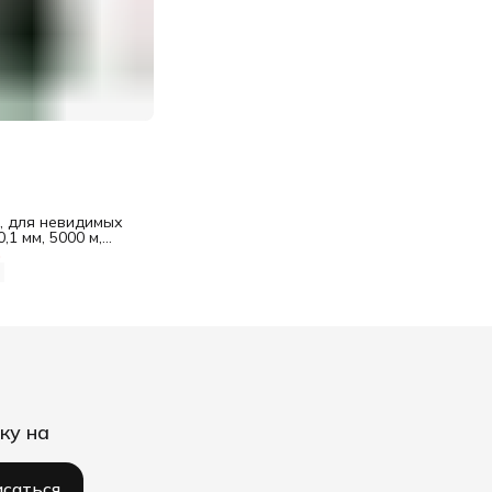
, для невидимых
,1 мм, 5000 м,
шт, Айрис
%
ку на
саться