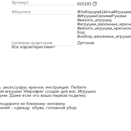
ваша первая поделка, справиться с заданием поможет
Артикул
620183
подробная инструкция.
Добавьте готовую игрушку в свою коллекцию сувениров 
#Хештеги
#НабордляШитьяИгрушки
подарите ее близкому человеку.
#ИгрушкиСвоимиРуками
Ничто не помешает подобрать к образу несколько новых
#вязать_игрушку
деталей – одежду, обувь, головной убор.
#игрушки_вязанные_крюч
Рекомендуется для детей старше 10 лет.
#вязать_игрушки_крючко
бор
#набор_вязанных_игруше
Целевая аудитория
Детская
Все характеристики
ь, аксессуары, крючок, инструкция. Любите
ой игрушки 'Жирафик' создан для вас. Игрушка
уми. Даже если это ваша первая поделка,
подарите ее близкому человеку.
лей – одежду, обувь, головной убор.