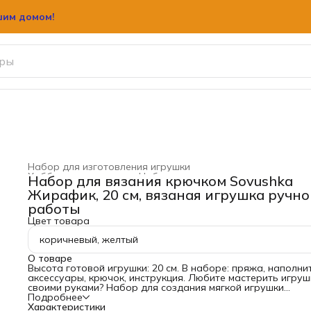
шим домом!
шим домом!
Набор для изготовления игрушки
Хобби и творчество
›
Набор для рукоделия, творчества
Набор для вязания крючком Sovushka
Главная
›
Жирафик, 20 см, вязаная игрушка ручно
работы
Цвет товара
коричневый, желтый
О товаре
Высота готовой игрушки: 20 см. В наборе: пряжа, наполни
аксессуары, крючок, инструкция. Любите мастерить игруш
своими руками? Набор для создания мягкой игрушки
'Жирафик' создан для вас. Игрушка вяжется крючком из
Подробнее
обычной пряжи в модной технике амигуруми. Даже если э
Характеристики