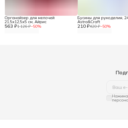
Органайзер для мелочей
Бусины для рукоделия, 24
21,5х12,5х5 см, Айрис
Astra&Craft
563 ₽
210 ₽
1 126 ₽
−
50
%
420 ₽
−
50
%
Подп
Нажимая
персона