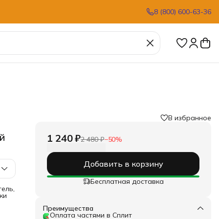
8 (800) 600-63-36
В избранное
›
й
1 240 ₽
2 480 ₽
−
50
%
Добавить в корзину
Бесплатная доставка
тель,
ки
Преимущества
Оплата частями в Сплит
то