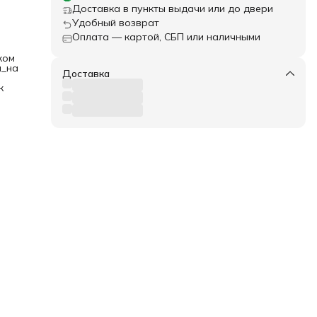
Доставка в пункты выдачи или до двери
Удобный возврат
или
Оплата — картой, СБП или наличными
ком
м_на
Доставка
к