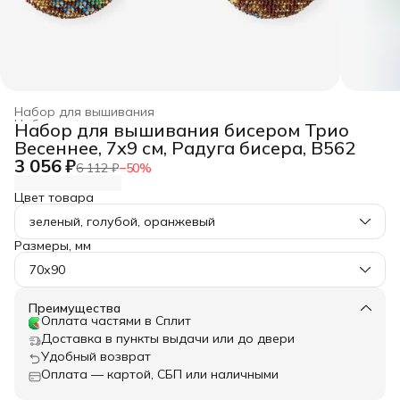
Набор для вышивания
Набор для рукоделия, творчества
›
Набор для вышивания бисером Трио
Главная
›
Хобби и творчество
›
Весеннее, 7х9 см, Радуга бисера, В562
3 056 ₽
6 112 ₽
−
50
%
Цвет товара
зеленый, голубой, оранжевый
Размеры, мм
70х90
Преимущества
Оплата частями в Сплит
Доставка в пункты выдачи или до двери
Удобный возврат
Оплата — картой, СБП или наличными