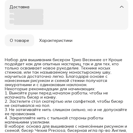
Доставка
О товаре
Характеристики
Набор для вышивания бисером Трио Весеннее от Кроше
подойдет как для опытных мастериц, так и для тех, кто
только осваивает новое рукоделие. Технике косых
стежков, или так называемому монастырскому шву,
научиться достаточно легко. Благодаря основе с
нанесенным рисунком и схемой стежки получатся
аккуратными и с одинаковым наклоном.
Некоторые рекомендации для начинающих:
1. Вымойте руки перед началом работы, чтобы не
испачкать бисер и канву.
2. Застелите стол скатертью или салфеткой, чтобы бисер
не скатывался на пол.
3. Не затягивайте нить слишком сильно, но и не допускайте
ее провисания.
4. Закрепляйте нить с тыльной стороны работы
маленькими узелками.
В наборе: основа для вышивания с нанесённым рисунком и
схемой, бисер Чехия Preciosa, бисерная игла пр-во Англия,