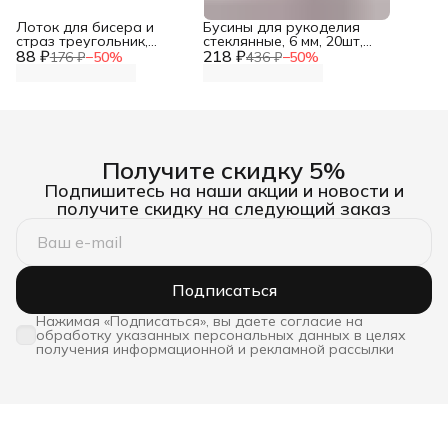
Лоток для бисера и
Бусины для рукоделия
страз треугольник,
стеклянные, 6 мм, 20шт,
88 ₽
7,3х6,4 см, Astra&Craft
218 ₽
Astra&Craft
176 ₽
−
50
%
436 ₽
−
50
%
Получите скидку 5%
Подпишитесь на наши акции и новости и
получите скидку на следующий заказ
Подписаться
Нажимая «Подписаться», вы даете согласие на
обработку указанных персональных данных в целях
получения информационной и рекламной рассылки