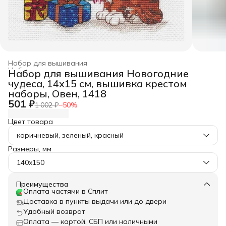
Набор для вышивания
Набор для рукоделия, творчества
›
Набор для вышивания Новогодние
Главная
›
Хобби и творчество
›
чудеса, 14х15 см, вышивка крестом
наборы, Овен, 1418
501 ₽
1 002 ₽
−
50
%
Цвет товара
коричневый, зеленый, красный
Размеры, мм
140x150
Преимущества
Оплата частями в Сплит
Доставка в пункты выдачи или до двери
Удобный возврат
Оплата — картой, СБП или наличными