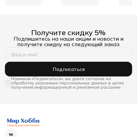
крестиком Кофе для
крестом наборы, Luca-S,
наборы, 
двоих, 18х23 см, К-42
B707
М-792
Получите скидку 5%
Подпишитесь на наши акции и новости и
получите скидку на следующий заказ
Подписаться
Нажимая «Подписаться», вы даете согласие на
обработку указанных персональных данных в целях
получения информационной и рекламной рассылки