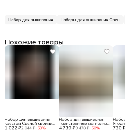
Набор для вышивания
Наборы для вышивания Овен
О
Похожие товары
Набор для вышивания
Набор для вышивания
Набор д
крестом Сделай своими
Таинственные магнолии,
Ягодный
1 022 ₽
руками, вышивка
4 739 ₽
42х32 см, вышивка
730 ₽
см, выш
2 044 ₽
−
50
%
9 478 ₽
−
50
%
1 