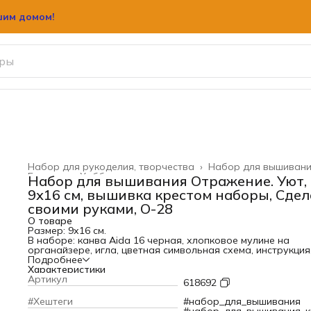
шим домом!
Набор для рукоделия, творчества
›
Набор для вышиван
Главная
›
Хобби и творчество
›
Набор для вышивания Отражение. Уют,
9х16 см, вышивка крестом наборы, Сде
своими руками, О-28
О товаре
Размер: 9х16 см.
В наборе: канва Aida 16 черная, хлопковое мулине на
органайзере, игла, цветная символьная схема, инструкция
Количество цветов: 25.
Подробнее
Секрет отличной вышивки – в продуманной схеме,
Характеристики
качественных материалах, терпении и аккуратности
Артикул
618692
мастерицы. Следуйте инструкции, выкладывайте равноме
стежки, и постепенно из-под вашей иглы начнет проступа
#Хештеги
#набор_для_вышивания
картина с тонко проработанными деталями, плавной