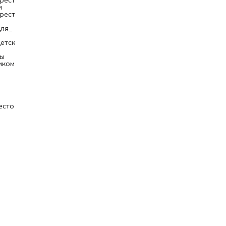
рест
и
нет
рест
иал
ля_
етск
вы,
ры
иком
есто