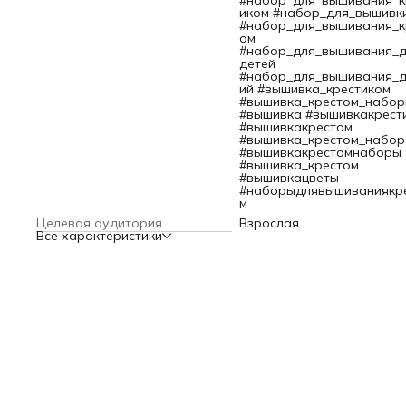
#набор_для_вышивания_к
цветопередачей.
иком #набор_для_вышивк
Оформите готовую вышивку в багет или пяльцы, и она ста
#набор_для_вышивания_к
украшением интерьера.
ом
В работе используется канва Aida 16 каунта – этот матер
#набор_для_вышивания_д
позволяет вышивать небольшими стежками и прекрасно
детей
подходит для схем с подробной детализацией.
#набор_для_вышивания_д
Совет: если вам не хватает опыта, сделайте разметку кан
ий #вышивка_крестиком
ориентируясь по схеме. Разметка поможет вам быстрее
#вышивка_крестом_набо
закончить вышивку и избежать возможных ошибок.
#вышивка #вышивкакрест
#вышивкакрестом
#вышивка_крестом_набор
#вышивкакрестомнаборы
#вышивка_крестом
#вышивкацветы
#наборыдлявышиваниякр
м
Целевая аудитория
Взрослая
Все характеристики