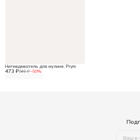
Нитевдеватель для мулине, Prym
473 ₽
946 ₽
−
50
%
Подп