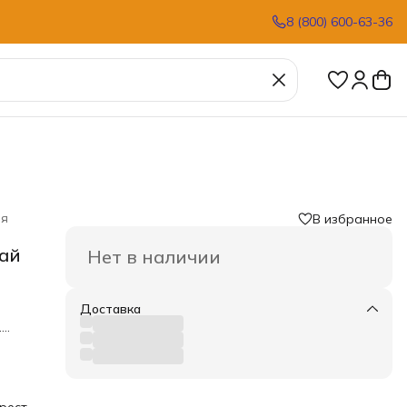
8 (800) 600-63-36
ия
В избранное
лай
Нет в наличии
Доставка
.
рные
ть