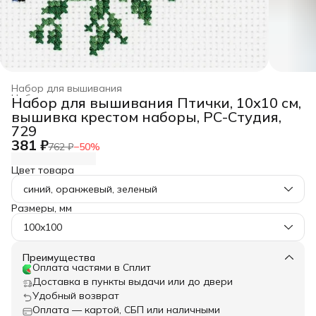
Набор для вышивания
Набор для рукоделия, творчества
›
Набор для вышивания Птички, 10х10 см,
Главная
›
Хобби и творчество
›
вышивка крестом наборы, РС-Студия,
729
381 ₽
762 ₽
−
50
%
Цвет товара
синий, оранжевый, зеленый
Размеры, мм
100x100
Преимущества
Оплата частями в Сплит
Доставка в пункты выдачи или до двери
Удобный возврат
Оплата — картой, СБП или наличными