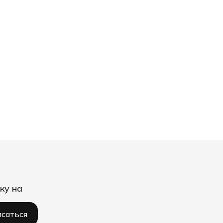
ку на
саться