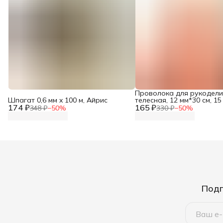
Проволока для рукодели
Шпагат 0,6 мм x 100 м, Айрис
телесная, 12 мм*30 см, 15
174 ₽
165 ₽
Astra&Craft
348 ₽
−
50
%
330 ₽
−
50
%
Подп