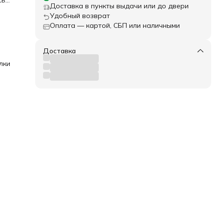
сь
Доставка в пункты выдачи или до двери
телей
Удобный возврат
ом,
Оплата — картой, СБП или наличными
ых
ых
Доставка
 для
о
лки
ы,