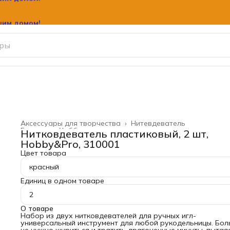
шим домом!
Аксессуары для творчества
›
Нитевдеватель
Главная
›
Хобби и творчество
›
Нитковдеватель пластиковый, 2 шт,
Hobby&Pro, 310001
Цвет товара
красный
Единиц в одном товаре
2
О товаре
Набор из двух нитковдевателей для ручных игл-
универсальный инструмент для любой рукодельницы. Бо