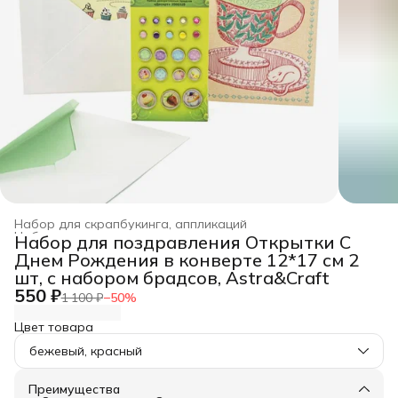
Набор для скрапбукинга, аппликаций
Набор для рукоделия, творчества
›
Набор для поздравления Открытки С
Главная
›
Хобби и творчество
›
Днем Рождения в конверте 12*17 см 2
шт, с набором брадсов, Astra&Craft
550 ₽
1 100 ₽
−
50
%
Цвет товара
бежевый, красный
Преимущества