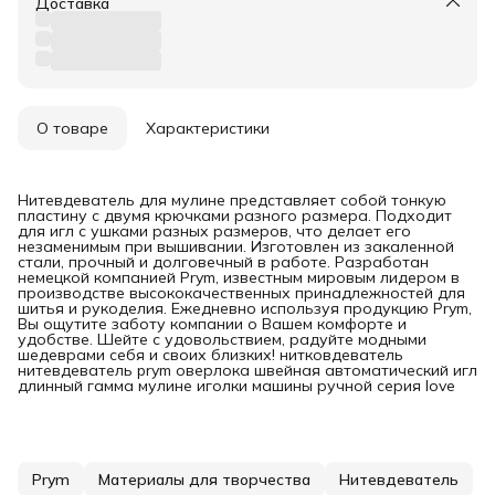
Доставка
О товаре
Характеристики
Нитевдеватель для мулине представляет собой тонкую
пластину с двумя крючками разного размера. Подходит
для игл с ушками разных размеров, что делает его
незаменимым при вышивании. Изготовлен из закаленной
стали, прочный и долговечный в работе. Разработан
немецкой компанией Prym, известным мировым лидером в
производстве высококачественных принадлежностей для
шитья и рукоделия. Ежедневно используя продукцию Prym,
Вы ощутите заботу компании о Вашем комфорте и
удобстве. Шейте с удовольствием, радуйте модными
шедеврами себя и своих близких! нитковдеватель
нитевдеватель prym оверлока швейная автоматический игл
длинный гамма мулине иголки машины ручной серия love
Prym
Материалы для творчества
Нитевдеватель