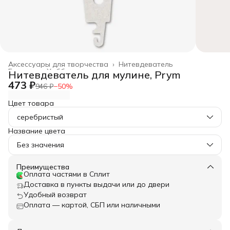
Аксессуары для творчества
›
Нитевдеватель
Главная
›
Хобби и творчество
›
Нитевдеватель для мулине, Prym
473 ₽
946 ₽
−
50
%
Цвет товара
серебристый
Название цвета
Без значения
Преимущества
Оплата частями в Сплит
Доставка в пункты выдачи или до двери
Удобный возврат
Оплата — картой, СБП или наличными