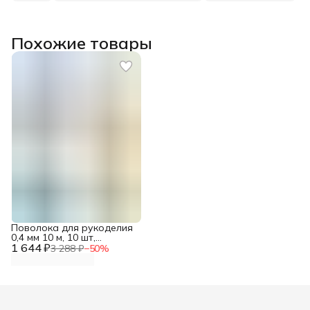
Похожие товары
Поволока для рукоделия
0,4 мм 10 м, 10 шт,
1 644 ₽
Astra&Craft
3 288 ₽
−
50
%