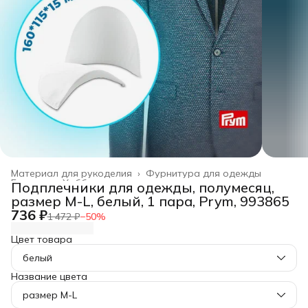
Материал для рукоделия
›
Фурнитура для одежды
Главная
›
Хобби и творчество
›
Подплечники для одежды, полумесяц,
размер M-L, белый, 1 пара, Prym, 993865
736 ₽
1 472 ₽
−
50
%
Цвет товара
белый
Название цвета
размер M-L