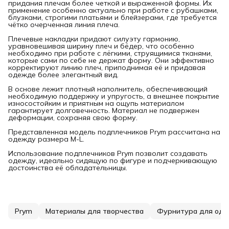
придания плечам более четкой и выраженной формы. Их
применение особенно актуально при работе с рубашками,
блузками, строгими платьями и блейзерами, где требуется
чётко очерченная линия плеча.
Плечевые накладки придают силуэту гармонию,
уравновешивая ширину плеч и бёдер, что особенно
необходимо при работе с лёгкими, струящимися тканями,
которые сами по себе не держат форму. Они эффективно
корректируют линию плеч, приподнимая её и придавая
одежде более элегантный вид.
В основе лежит плотный наполнитель, обеспечивающий
необходимую поддержку и упругость, а внешнее покрытие
износостойким и приятным на ощупь материалом
гарантирует долговечность. Материал не подвержен
деформации, сохраняя свою форму.
Представленная модель подплечников Prym рассчитана на
одежду размера M-L.
Использование подплечников Prym позволит создавать
одежду, идеально сидящую по фигуре и подчеркивающую
достоинства её обладательницы.
Prym
Материалы для творчества
Фурнитура для од