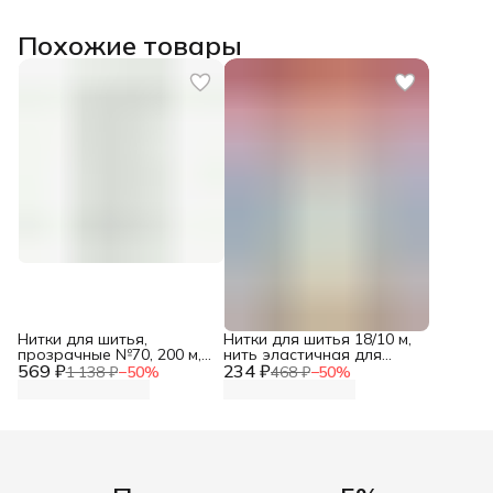
Похожие товары
Нитки для шитья,
Нитки для шитья 18/10 м,
прозрачные №70, 200 м,
нить эластичная для
569 ₽
Prym, 977620
234 ₽
сборок и рюшей, 1 шт,
1 138 ₽
−
50
%
468 ₽
−
50
%
744557, Gutermann