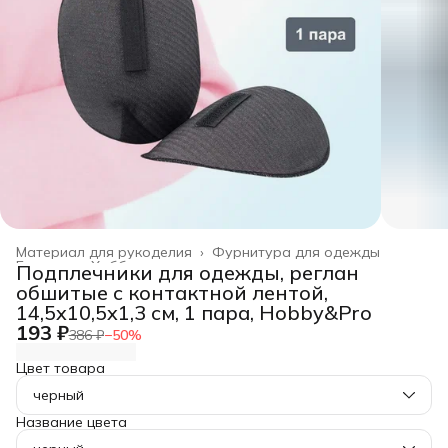
Материал для рукоделия
›
Фурнитура для одежды
Главная
›
Хобби и творчество
›
Подплечники для одежды, реглан
обшитые с контактной лентой,
14,5x10,5x1,3 см, 1 пара, Hobby&Pro
193 ₽
386 ₽
−
50
%
Цвет товара
черный
Название цвета