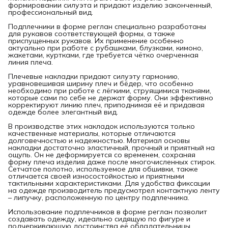
формировании силуэта и придают изделию законченный,
профессиональный вид.
Подплечники в форме реглан специально разработаны
для рукавов соответствующей формы, а также
приспущенных рукавов. Их применение особенно
актуально при работе с рубашками, блузками, кимоно,
жакетами, куртками, где требуется чётко очерченная
линия плеча.
Плечевые накладки придают силуэту гармонию,
уравновешивая ширину плеч и бёдер, что особенно
необходимо при работе с лёгкими, струящимися тканями,
которые сами по себе не держат форму. Они эффективно
корректируют линию плеч, приподнимая её и придавая
одежде более элегантный вид.
В производстве этих накладок используются только
качественные материалы, которые отличаются
долговечностью и надежностью. Материал основы
накладки достаточно эластичный, прочный и приятный на
ощупь. Он не деформируется со временем, сохраняя
форму плеча изделия даже после многочисленных стирок.
Сетчатое полотно, используемое для обшивки, также
отличается своей износостойкостью и приятными
тактильными характеристиками. Для удобства фиксации
на одежде производитель предусмотрел контактную ленту
– липучку, расположенную по центру подплечника.
Использование подплечников в форме реглан позволит
создавать одежду, идеально сидящую по фигуре и
подчеркивающую достоинства её обладательницы.