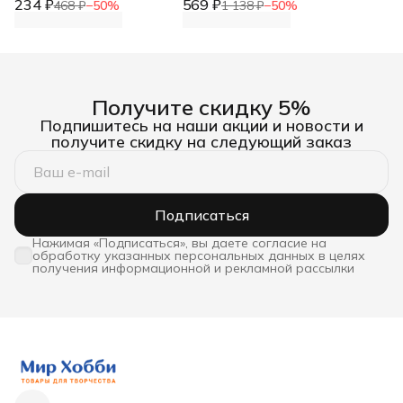
234 ₽
сборок и рюшей, 1 шт,
569 ₽
Prym, 977620
468 ₽
−
50
%
1 138 ₽
−
50
%
744557, Gutermann
Получите скидку 5%
Подпишитесь на наши акции и новости и
получите скидку на следующий заказ
Подписаться
Нажимая «Подписаться», вы даете согласие на
обработку указанных персональных данных в целях
получения информационной и рекламной рассылки