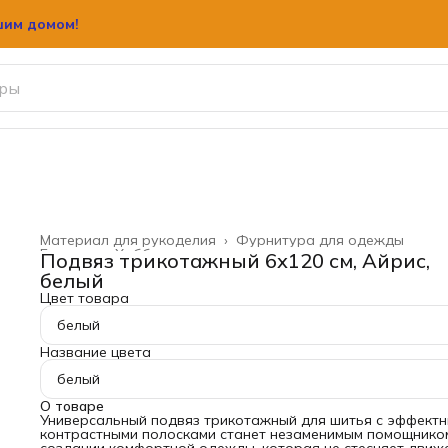
шим домом!
шим домом!
Материал для рукоделия
›
Фурнитура для одежды
Главная
›
Хобби и творчество
›
Подвяз трикотажный 6х120 см, Айрис,
белый
Цвет товара
белый
Название цвета
белый
О товаре
Универсальный подвяз трикотажный для шитья с эффект
контрастными полосками станет незаменимым помощнико