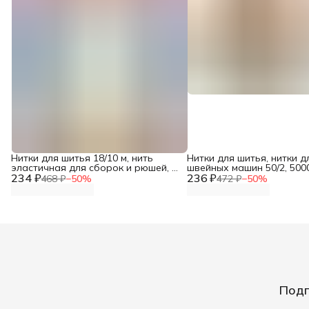
Нитки для шитья 18/10 м, нить
Нитки для шитья, нитки д
эластичная для сборок и рюшей, 1
швейных машин 50/2, 5000
234 ₽
шт, 744557, Gutermann
236 ₽
Bestex, 160 бежевый
468 ₽
−
50
%
472 ₽
−
50
%
Подп