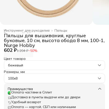
Инструмент для рукоделия
›
Пяльцы
Главная
›
Хобби и творчество
›
Пяльцы для вышивания, круглые
буковые, 10 см, высота обода 8 мм, 100-1,
Nurge Hobby
602 ₽
1 204 ₽
−
50
%
Цвет товара
бежевый
Размеры, мм
100x8
Преимущества
Оплата частями в Сплит
Доставка в пункты выдачи или до двери
Удобный возврат
Оплата — картой, СБП или наличными