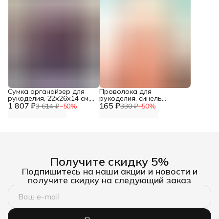
Сумка органайзер для
Проволока для
рукоделия, 22х26х14 см,
рукоделия, синель
1 807 ₽
Hobby&Pro
165 ₽
телесная, 12 мм*30 см, 15
3 614 ₽
−
50
%
330 ₽
−
50
%
шт/упак, Astra&Craft
Получите скидку 5%
Подпишитесь на наши акции и новости и
получите скидку на следующий заказ