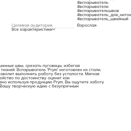
#вспарыватель
#вспарыватели
#вспарывательшвов
#вспарыватель_для_нито
#вспарыватель_швейный
Целевая аудитория
Взрослая
Все характеристики
инные швы, срезать пуговицы, избегая
каней. Вспарыватель 'Prym' изготовлен из стали,
зволит выполнять работу без усталости. Мягкая
ойство по достоинству оценят как
вно используя продукцию Prym, Вы ощутите заботу
 Вашу творческую идею с безупречным