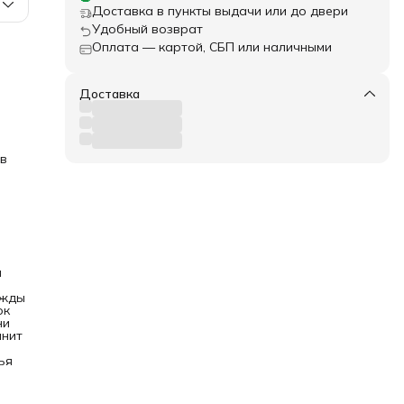
Доставка в пункты выдачи или до двери
Удобный возврат
Оплата — картой, СБП или наличными
а из
ь
Доставка
жению
т как
у
бую
в
!
й
ы
ежды
ок
ни
нит
ья
и