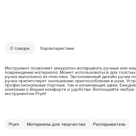
О товаре
Характеристики
Инструмент позволяет аккуратно вспарывать ручные или маш
повреждения материала. Может использоваться для толстых т
ручка выполнена из пластика. Эргономичный дизайн ручки по
ручка препятствует скольжению приспособления в руке. Устр
профессиональные портные, так и начинающие швеи. Ежедне
компании о Вашем комфорте и удобстве. Воплощайте любую
инструментом Prym!
Prym
Материалы для творчества
Распарыватель