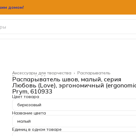
шим домом!
Аксессуары для творчества
›
Распарыватель
Главная
›
Хобби и творчество
›
Распарыватель швов, малый, серия
Любовь (Love), эргономичный (ergonomic
Prym, 610933
Цвет товара
бирюзовый
Название цвета
малый
Единиц в одном товаре