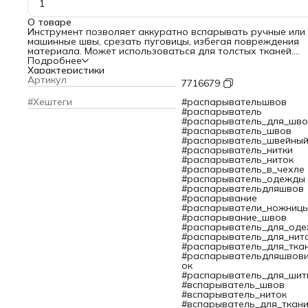
1
О товаре
Инструмент позволяет аккуратно вспарывать ручные или
машинные швы, срезать пуговицы, избегая повреждения
материала. Может использоваться для толстых тканей.
Вспарыватель 'Prym' изготовлен из стали, ручка выполнен
Подробнее
пластика. Эргономичный дизайн ручки позволит выполнят
Характеристики
работу без усталости. Мягкая ручка препятствует сколь
Артикул
7716679
приспособления в руке. Устройство по достоинству оценя
профессиональные портные, так и начинающие швеи.
#Хештеги
#распарывательшвов
Ежедневно используя продукцию Prym, Вы ощутите забот
#распарыватель
компании о Вашем комфорте и удобстве. Воплощайте лю
#распарыватель_для_шво
Вашу творческую идею с безупречным инструментом Prym
#распарыватель_швов
#распарыватель_швейны
#распарыватель_нитки
#распарыватель_ниток
#распарыватель_в_чехле
#распарыватель_одежды
#распарывательдляшвов
#распарывание
#распарыватели_ножниц
#распарывание_швов
#распарыватель_для_од
#распарыватель_для_нит
#распарыватель_для_тка
#распарывательдляшвови
ок
#распарыватель_для_шит
#вспарыватель_швов
#вспарыватель_ниток
#вспарыватель_для_ткан