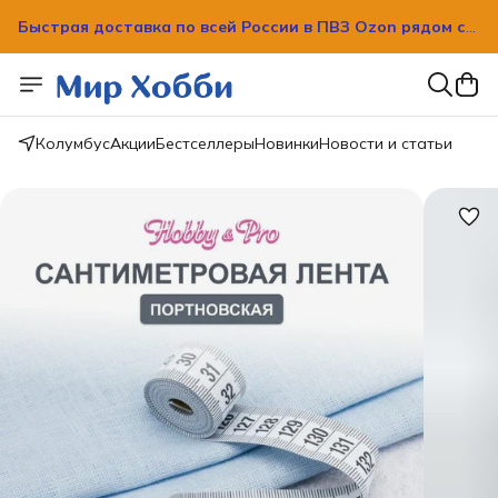
Быстрая доставка по всей России в ПВЗ Ozon рядом с
вашим домом!
Быстрая доставка по всей России в ПВЗ Ozon рядом с
вашим домом!
Колумбус
Акции
Бестселлеры
Новинки
Новости и статьи