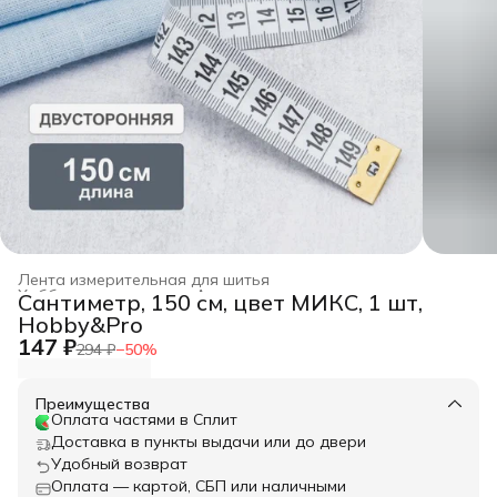
Лента измерительная для шитья
Хобби и творчество
›
Аксессуары для творчества
›
Сантиметр, 150 см, цвет МИКС, 1 шт,
Главная
›
Hobby&Pro
147 ₽
294 ₽
−
50
%
Преимущества
Оплата частями в Сплит
Доставка в пункты выдачи или до двери
Удобный возврат
Оплата — картой, СБП или наличными