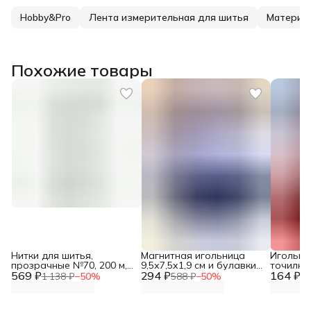
Hobby&Pro
Лента измерительная для шитья
Материал
Похожие товары
Нитки для шитья,
Магнитная игольница
Игольни
прозрачные №70, 200 м,
9,5х7,5х1,9 см и булавки
точилкой
569 ₽
Prym, 977620
294 ₽
портновские Hobby&Pro,
164 ₽
Hobby&P
1 138 ₽
−
50
%
588 ₽
−
50
%
32
881000