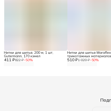
Нитки для шитья, 200 м, 1 шт,
Нитки для шитья Maraflex
Gutermann, 170 кэмел
трикотажных материалов
411 ₽
510 ₽
белый, 150 м, 1 шт, Guter
822 ₽
−
50
%
1 020 ₽
−
50
%
Подп