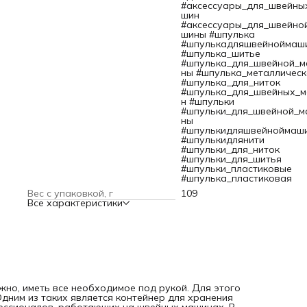
для тех кто занимается квилтингом, пэчворком. Прозрачн
#аксессуары_для_швейны
футляр-органайзер с крышкой на клипсе решает проблем
шин
хранения. Шейте с удовольствием, радуйте модными
#аксессуары_для_швейно
шедеврами себя и окружающих! Шпульки подходят для
шины #шпулька
бытовых швейных машин. Количество: 25 шпулей в контей
#шпулькадляшвейноймаш
Размер шпульки: высота 11,1 мм., диаметр 20,1 мм., диамет
#шпулька_шитье
отверстия 6 мм.
#шпулька_для_швейной_
ны #шпулька_металлическ
#шпулька_для_ниток
#шпулька_для_швейных_
н #шпульки
#шпульки_для_швейной_м
ны
#шпулькидляшвейноймаш
#шпулькидлянити
#шпульки_для_ниток
#шпульки_для_шитья
#шпульки_пластиковые
#шпулька_пластиковая
Вес с упаковкой, г
109
Все характеристики
жно, иметь все необходимое под рукой. Для этого
дним из таких является контейнер для хранения