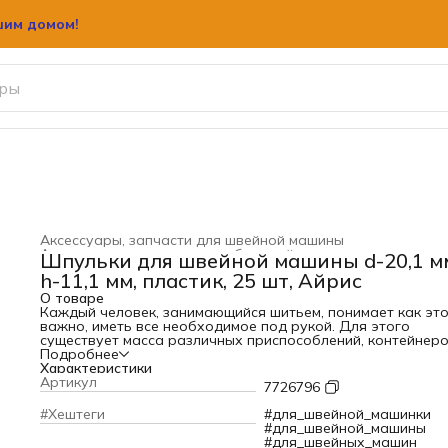
шим домом!
Аксессуары, запчасти для швейной машины
Аксессуары и запчасти для бытовой техники
›
Шпульки для швейной машины d-20,1 м
Главная
›
Бытовая техника
›
h-11,1 мм, пластик, 25 шт, Айрис
О товаре
Каждый человек, занимающийся шитьем, понимает как эт
важно, иметь все необходимое под рукой. Для этого
существует масса различных приспособлений, контейнеро
Одним из таких является контейнер для хранения шпулек.
Подробнее
очень удобный аксессуар для любителей и профессионал
Характеристики
работающих на швейных машинах. В комплект входит 25
Артикул
7726796
шпулек разных цветов. Каждая находится в отдельной яч
что предохраняет от спутывания нитей. Такой набор
#Хештеги
#для_швейной_машинки
идеально подойдет для тех, кто работает с большим
#для_швейной_машины
количеством цветов нитей, работы на вышивальных маши
#для_швейных_машин