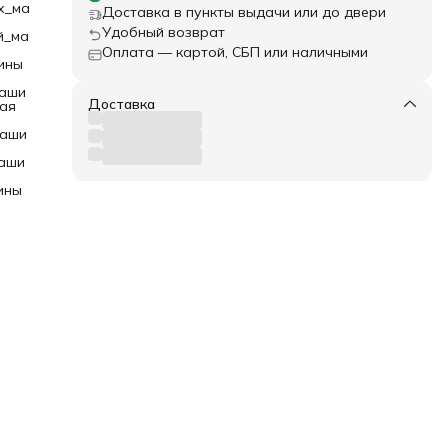
ый
х_ма
Доставка в пункты выдачи или до двери
у
Удобный возврат
й_ма
Оплата — картой, СБП или наличными
нере.
ины
р
маши
Доставка
ая
маши
аши
ины