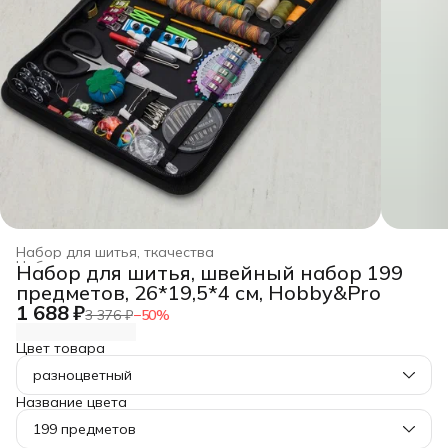
Набор для шитья, ткачества
Набор для рукоделия, творчества
›
Набор для шитья, швейный набор 199
Главная
›
Хобби и творчество
›
предметов, 26*19,5*4 см, Hobby&Pro
1 688 ₽
3 376 ₽
−
50
%
Цвет товара
разноцветный
Название цвета
199 предметов