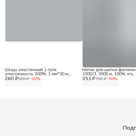
Шнур эластичный 1 гр/м,
Нитки для шитья филаме
эластичность 200%, 1 мм*30 м,
100D/3, 3000 м, 100% п/э,
260 ₽
Айрис
351 ₽
Astra&Craft
520 ₽
−
50
%
702 ₽
−
50
%
Подп