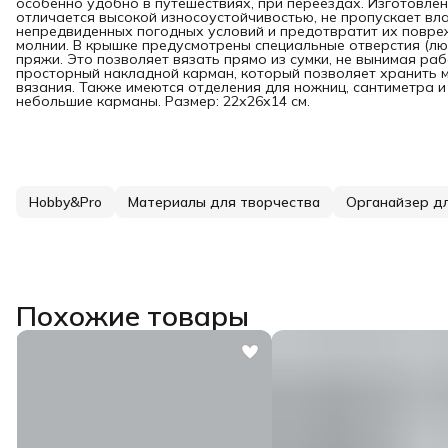
особенно удобно в путешествиях, при переездах. Изготовлен
отличается высокой износоустойчивостью, не пропускает вла
непредвиденных погодных условий и предотвратит их повре
молнии. В крышке предусмотрены специальные отверстия (лю
пряжи. Это позволяет вязать прямо из сумки, не вынимая ра
просторный накладной карман, который позволяет хранить ме
вязания. Также имеются отделения для ножниц, сантиметра 
небольшие карманы. Размер: 22х26х14 см.
Hobby&Pro
Материалы для творчества
Органайзер д
Похожие товары