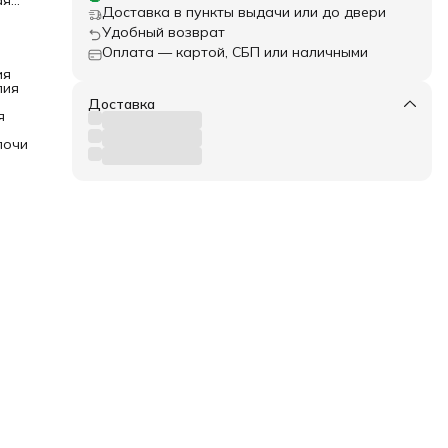
ая
Доставка в пункты выдачи или до двери
сумка
лов.
Удобный возврат
Оплата — картой, СБП или наличными
ке,
ия
ь в
лия
Доставка
я
не
лочи
Это
ой