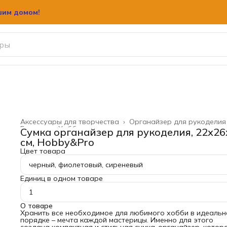
шим домом!
Аксессуары для творчества
›
Органайзер для рукоделия
Главная
›
Хобби и творчество
›
Сумка органайзер для рукоделия, 22х26
см, Hobby&Pro
Цвет товара
черный, фиолетовый, сиреневый
Единиц в одном товаре
1
О товаре
Хранить все необходимое для любимого хобби в идеаль
порядке – мечта каждой мастерицы. Именно для этого