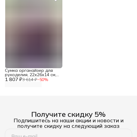
Сумка органайзер для
рукоделия, 22х26х14 см,
1 807 ₽
Hobby&Pro
3 614 ₽
−
50
%
Получите скидку 5%
Подпишитесь на наши акции и новости и
получите скидку на следующий заказ