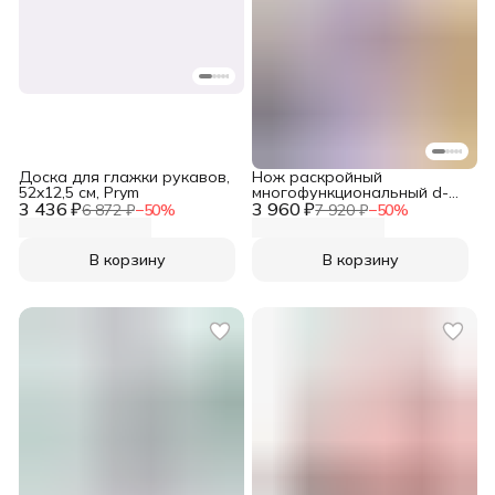
Доска для глажки рукавов,
Нож раскройный
52x12,5 см, Prym
многофункциональный d-
3 436 ₽
3 960 ₽
45, Prym
6 872 ₽
−
50
%
7 920 ₽
−
50
%
В корзину
В корзину