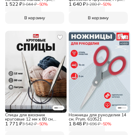
1 522 ₽
611725
1 640 ₽
611750
3 044 ₽
−
50
%
3 280 ₽
−
50
%
В корзину
В корзину
Спицы для вязания
Ножницы для рукоделия 14
круговые 12 мм x 80 см,
см, Prym, 610521
1 771 ₽
Prym, 212244
1 848 ₽
3 542 ₽
−
50
%
3 696 ₽
−
50
%