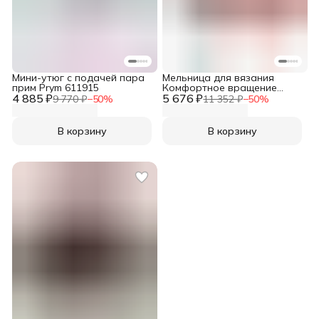
Мини-утюг с подачей пара
Мельница для вязания
прим Prym 611915
Комфортное вращение
4 885 ₽
5 676 ₽
(Comfort Twist), Prym
9 770 ₽
−
50
%
11 352 ₽
−
50
%
В корзину
В корзину