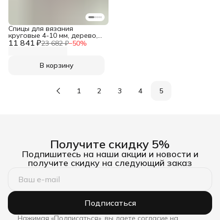
Спицы для вязания
круговые 4-10 мм, дерево,
11 841 ₽
Prym, 223800
23 682 ₽
−
50
%
В корзину
1
2
3
4
5
Получите скидку 5%
Подпишитесь на наши акции и новости и
получите скидку на следующий заказ
Подписаться
Нажимая «Подписаться», вы даете согласие на