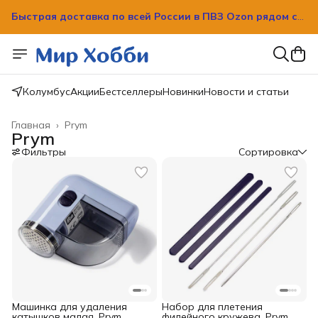
Быстрая доставка по всей России в ПВЗ Ozon рядом с
вашим домом!
Колумбус
Акции
Бестселлеры
Новинки
Новости и статьи
Главная
›
Prym
Prym
Фильтры
Сортировка
Машинка для удаления
Набор для плетения
катышков малая, Prym,
филейного кружева, Prym