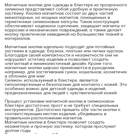
Магнитные кнопки для одежды в блистере из прозрачного
силикона представляют собой удобную и практичную
застёжку. Кнопка магнитная состоит из двух частей:
миниатюрных, но мощных магнитов, помещенных в
герметичные силиконовые капсулы. Такая конструкция
обеспечивает надежное сцепление, защищает магниты от
коррозии и механических повреждений, а также делает
кнопку практически невидимой на большинстве тканей и
материалов.
Магнитные кнопки идеально подходят для потайных
застежек в одежде: блузках, платьях или легких куртках.
Благодаря своей компактности и незаметности они не
нарушают эстетику изделия и позволяют создать
элегантный и минималистичный дизайн. Кроме того,
магнитные кнопки широко применяются в рукоделии,
например, для застегивания сумок, кошельков, косметичек
и обложек для книг.
Силикон, используемый в блистере, является
гипоаллергенным и безопасным для контакта с кожей. Это
особенно важно для детской одежды и изделий,
предназначенных для людей с чувствительной кожей.
Процесс установки магнитной кнопки в силиконовом
блистере достаточно прост и не требует специальных
инструментов. Достаточно пришить обе части кнопки к
соответствующим местам изделия, убедившись в
правильном расположении магнитов.
Магнитные кнопки в блистере позволят создать
незаметную и прочную застежку, которая прослужит
долгие годы.