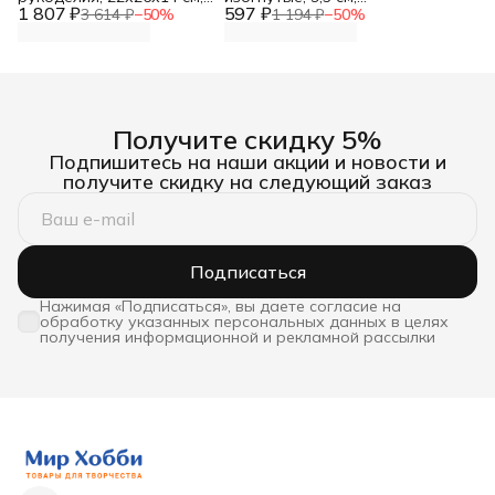
1 807 ₽
Hobby&Pro
597 ₽
Красный металлист
3 614 ₽
−
50
%
1 194 ₽
−
50
%
Получите скидку 5%
Подпишитесь на наши акции и новости и
получите скидку на следующий заказ
Подписаться
Нажимая «Подписаться», вы даете согласие на
обработку указанных персональных данных в целях
получения информационной и рекламной рассылки