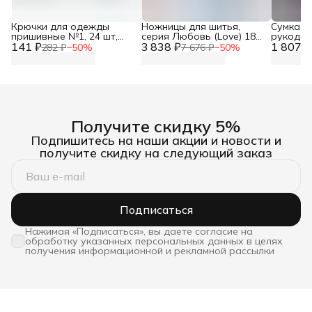
Крючки для одежды
Ножницы для шитья,
Сумка о
пришивные №1, 24 шт,
серия Любовь (Love) 18
рукодели
141 ₽
Айрис
3 838 ₽
см, Prym, 610540
1 807 ₽
Hobby&P
282 ₽
−
50
%
7 676 ₽
−
50
%
Получите скидку 5%
Подпишитесь на наши акции и новости и
получите скидку на следующий заказ
Подписаться
Нажимая «Подписаться», вы даете согласие на
обработку указанных персональных данных в целях
получения информационной и рекламной рассылки