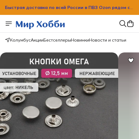
Быстрая доставка по всей России в ПВЗ Ozon рядом с
вашим домом!
Колумбус
Акции
Бестселлеры
Новинки
Новости и статьи