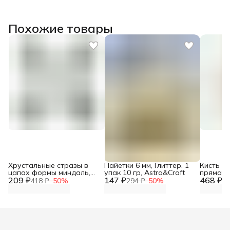
Похожие товары
Хрустальные стразы в
Пайетки 6 мм, Глиттер, 1
Кисть с
цапах формы миндаль,
упак 10 гр, Astra&Craft
прямая №
209 ₽
зеленый 7х15 мм, 5 шт.,
147 ₽
468 ₽
Артком
418 ₽
−
50
%
294 ₽
−
50
%
93
Astra&Craft