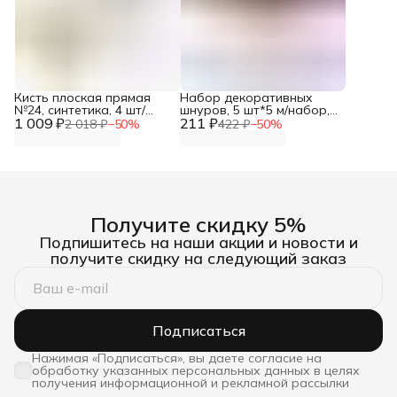
Кисть плоская прямая
Набор декоративных
№24, синтетика, 4 шт/
шнуров, 5 шт*5 м/набор,
1 009 ₽
упак, Артком
211 ₽
Красная лента
2 018 ₽
−
50
%
422 ₽
−
50
%
Получите скидку 5%
Подпишитесь на наши акции и новости и
получите скидку на следующий заказ
Подписаться
Нажимая «Подписаться», вы даете согласие на
обработку указанных персональных данных в целях
получения информационной и рекламной рассылки