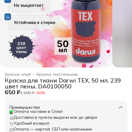
Краска, клей
›
Краска текстильная
Главная
›
Канцелярские товары
›
Краска для ткани Darwi TEX, 50 мл, 239
цвет пены, DA0100050
650 ₽
1 300 ₽
−
50
%
Преимущества
Оплата частями в Сплит
Доставка в пункты выдачи или до двери
Удобный возврат
Оплата — картой, СБП или наличными