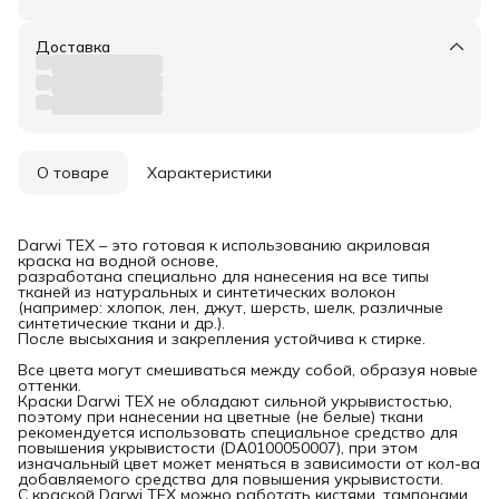
Доставка
О товаре
Характеристики
Darwi TEX – это готовая к использованию акриловая
краска на водной основе,
разработана специально для нанесения на все типы
тканей из натуральных и синтетических волокон
(например: хлопок, лен, джут, шерсть, шелк, различные
синтетические ткани и др.).
После высыхания и закрепления устойчива к стирке.
Все цвета могут смешиваться между собой, образуя новые
оттенки.
Краски Darwi TEX не обладают сильной укрывистостью,
поэтому при нанесении на цветные (не белые) ткани
рекомендуется использовать специальное средство для
повышения укрывистости (DA0100050007), при этом
изначальный цвет может меняться в зависимости от кол-ва
добавляемого средства для повышения укрывистости.
С краской Darwi TEX можно работать кистями, тампонами,