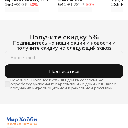
верхней одежды, 3 шт,
лавсановые
20/3, 110
160 ₽
Hobby&Pro
641 ₽
армированные, 100ЛЛ,
285 ₽
Astra&Cr
320 ₽
−
50
%
1 282 ₽
−
50
%
57
200 м, Джинсовый
ассорти, 7 шт, Айрис
Получите скидку 5%
Подпишитесь на наши акции и новости и
получите скидку на следующий заказ
Подписаться
Нажимая «Подписаться», вы даете согласие на
обработку указанных персональных данных в целях
получения информационной и рекламной рассылки