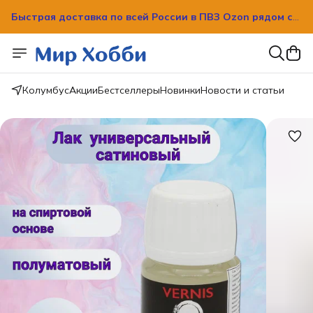
Быстрая доставка по всей России в ПВЗ Ozon рядом с
вашим домом!
Быстрая доставка по всей России в ПВЗ Ozon рядом с
вашим домом!
Колумбус
Акции
Бестселлеры
Новинки
Новости и статьи