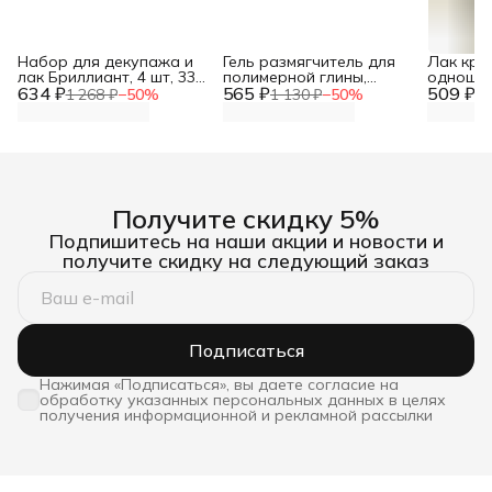
Набор для декупажа и
Гель размягчитель для
Лак кра
лак Бриллиант, 4 шт, 33
полимерной глины,
одношаг
634 ₽
мл, Olki Олки
565 ₽
Артефакт
509 ₽
100 мл
1 268 ₽
−
50
%
1 130 ₽
−
50
%
1 
Получите скидку 5%
Подпишитесь на наши акции и новости и
получите скидку на следующий заказ
Подписаться
Нажимая «Подписаться», вы даете согласие на
обработку указанных персональных данных в целях
получения информационной и рекламной рассылки