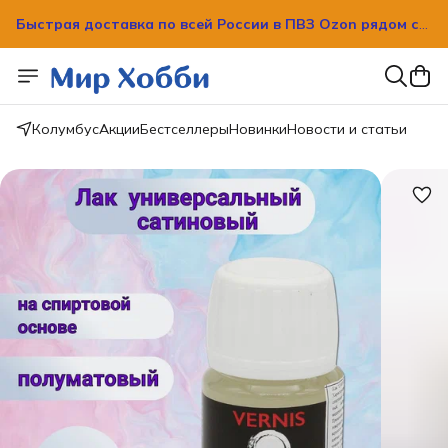
Быстрая доставка по всей России в ПВЗ Ozon рядом с
вашим домом!
Быстрая доставка по всей России в ПВЗ Ozon рядом с
вашим домом!
Колумбус
Акции
Бестселлеры
Новинки
Новости и статьи