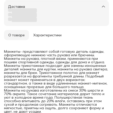
Доставка
О товаре
Характеристики
Манжеты- представляют собой готовую деталь одежды,
оформляющую нижнюю часть рукава или брючины.
Манжеты на рукава, плотной вязки, применяются при
пошиве спортивной одежды, одежды для дома и отдыха.
Манжеты трикотажные подходят для замены изношенных
деталей: манжеты для куртки, манжеты на рукава свитера,
манжеты для брюк. Трикотажное полотно для манжет
разрезается на фрагменты требуемой длины. Подобный
манжет может применяться в двух вариантах:
стандартном, а также в виде удлиненных манжет-митенок,
оснащенных прорезью для большого пальца.
Манжеты на рукава изготовлены из смеси 30% шерсти и
70% акрила. Такое сочетание материалов дарит тепло и
уют в холодное время года. Полушерстяная ткань
способна впитывать до 20% влаги, оставаясь при этом
сухой и продолжая согревать. Манжеты отличаются
мягкостью, приятны на ощупь, долго сохраняют форму и
цвет, не дают усадки.