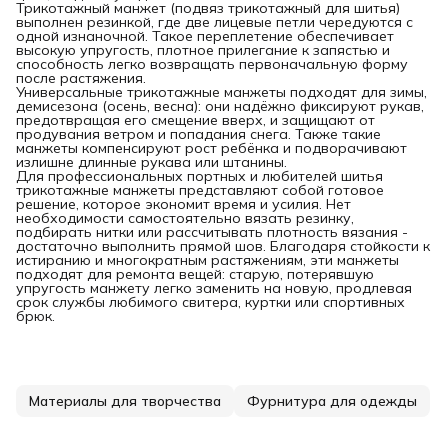
Трикотажный манжет (подвяз трикотажный для шитья)
выполнен резинкой, где две лицевые петли чередуются с
одной изнаночной. Такое переплетение обеспечивает
высокую упругость, плотное прилегание к запястью и
способность легко возвращать первоначальную форму
после растяжения.
Универсальные трикотажные манжеты подходят для зимы,
демисезона (осень, весна): они надёжно фиксируют рукав,
предотвращая его смещение вверх, и защищают от
продувания ветром и попадания снега. Также такие
манжеты компенсируют рост ребёнка и подворачивают
излишне длинные рукава или штанины.
Для профессиональных портных и любителей шитья
трикотажные манжеты представляют собой готовое
решение, которое экономит время и усилия. Нет
необходимости самостоятельно вязать резинку,
подбирать нитки или рассчитывать плотность вязания -
достаточно выполнить прямой шов. Благодаря стойкости к
истиранию и многократным растяжениям, эти манжеты
подходят для ремонта вещей: старую, потерявшую
упругость манжету легко заменить на новую, продлевая
срок службы любимого свитера, куртки или спортивных
брюк.
Материалы для творчества
Фурнитура для одежды