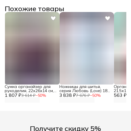
Похожие товары
Сумка органайзер для
Ножницы для шитья,
Органай
рукоделия, 22х26х14 см,
серия Любовь (Love) 18
21,5х12,
1 807 ₽
Hobby&Pro
3 838 ₽
см, Prym, 610540
563 ₽
3 614 ₽
−
50
%
7 676 ₽
−
50
%
1 
Получите скидку 5%