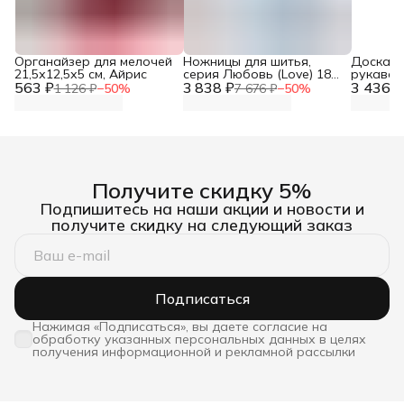
Органайзер для мелочей
Ножницы для шитья,
Доска д
21,5х12,5х5 см, Айрис
серия Любовь (Love) 18
рукавов,
563 ₽
3 838 ₽
см, Prym, 610540
3 436 ₽
1 126 ₽
−
50
%
7 676 ₽
−
50
%
Получите скидку 5%
Подпишитесь на наши акции и новости и
получите скидку на следующий заказ
Подписаться
Нажимая «Подписаться», вы даете согласие на
обработку указанных персональных данных в целях
получения информационной и рекламной рассылки