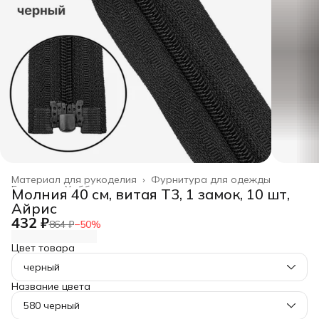
Материал для рукоделия
›
Фурнитура для одежды
Главная
›
Хобби и творчество
›
Молния 40 см, витая Т3, 1 замок, 10 шт,
Айрис
432 ₽
864 ₽
−
50
%
Цвет товара
черный
Название цвета
580 черный