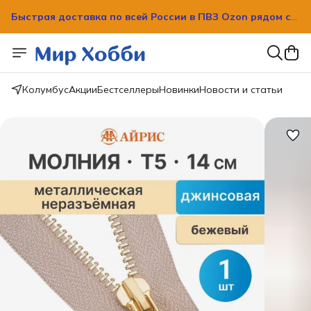
Быстрая доставка по всей России в ПВЗ Ozon рядом с
вашим домом!
Быстрая доставка по всей России в ПВЗ Ozon рядом с
вашим домом!
Колумбус
Акции
Бестселлеры
Новинки
Новости и статьи