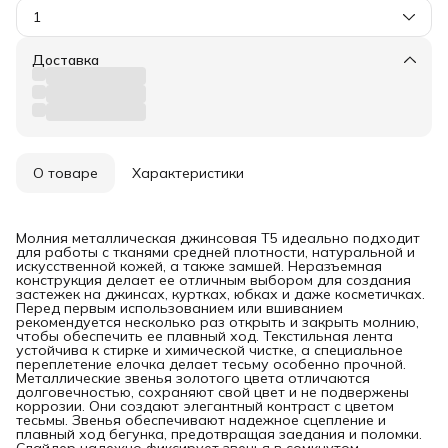
1
Доставка
О товаре
Характеристики
Молния металлическая джинсовая T5 идеально подходит
для работы с тканями средней плотности, натуральной и
искусственной кожей, а также замшей. Неразъемная
конструкция делает ее отличным выбором для создания
застежек на джинсах, куртках, юбках и даже косметичках.
Перед первым использованием или вшиванием
рекомендуется несколько раз открыть и закрыть молнию,
чтобы обеспечить ее плавный ход. Текстильная лента
устойчива к стирке и химической чистке, а специальное
переплетение елочка делает тесьму особенно прочной.
Металлические звенья золотого цвета отличаются
долговечностью, сохраняют свой цвет и не подвержены
коррозии. Они создают элегантный контраст с цветом
тесьмы. Звенья обеспечивают надежное сцепление и
плавный ход бегунка, предотвращая заедания и поломки.
Слайдер надежно фиксирует звенья в сомкнутом