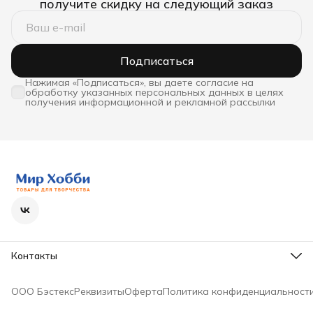
получите скидку на следующий заказ
Подписаться
Нажимая «Подписаться», вы даете согласие на
обработку указанных персональных данных в целях
получения информационной и рекламной рассылки
Контакты
Телефон
8 (800) 600-63-36
ООО Бэстекс
Реквизиты
Оферта
Политика конфиденциальност
Режим работы
Пн - Пт с 9-00 до 18-00