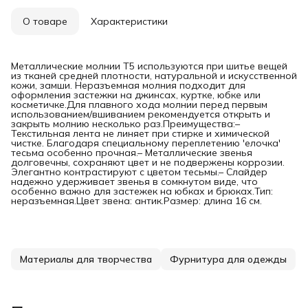
О товаре
Характеристики
Металлические молнии T5 используются при шитье вещей
из тканей средней плотности, натуральной и искусственной
кожи, замши. Неразъемная молния подходит для
оформления застежки на джинсах, куртке, юбке или
косметичке.Для плавного хода молнии перед первым
использованием/вшиванием рекомендуется открыть и
закрыть молнию несколько раз.Преимущества:–
Текстильная лента не линяет при стирке и химической
чистке. Благодаря специальному переплетению 'елочка'
тесьма особенно прочная.– Металлические звенья
долговечны, сохраняют цвет и не подвержены коррозии.
Элегантно контрастируют с цветом тесьмы.– Слайдер
надежно удерживает звенья в сомкнутом виде, что
особенно важно для застежек на юбках и брюках.Тип:
неразъемная.Цвет звена: антик.Размер: длина 16 см.
Материалы для творчества
Фурнитура для одежды