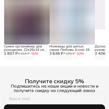
Сумка органайзер для
Ножницы для шитья,
Доска д
рукоделия, 22х26х14 см,
серия Любовь (Love) 18
рукавов,
1 807 ₽
Hobby&Pro
3 838 ₽
см, Prym, 610540
3 436 ₽
3 614 ₽
−
50
%
7 676 ₽
−
50
%
Получите скидку 5%
Подпишитесь на наши акции и новости и
получите скидку на следующий заказ