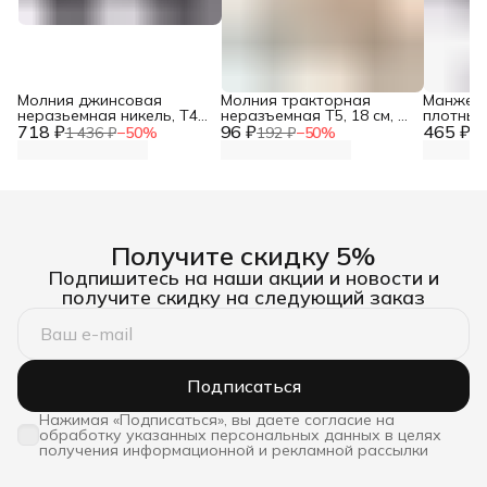
Молния джинсовая
Молния тракторная
Манжеты
неразьемная никель, Т4-
неразъемная Т5, 18 см, 1
плотные
718 ₽
12см, ширина 2,8 см, 10
96 ₽
замок, Айрис, 128
465 ₽
для паль
1 436 ₽
−
50
%
192 ₽
−
50
%
93
шт/упак, Айрис
бежевый
см, Айри
Получите скидку 5%
Подпишитесь на наши акции и новости и
получите скидку на следующий заказ
Подписаться
Нажимая «Подписаться», вы даете согласие на
обработку указанных персональных данных в целях
получения информационной и рекламной рассылки