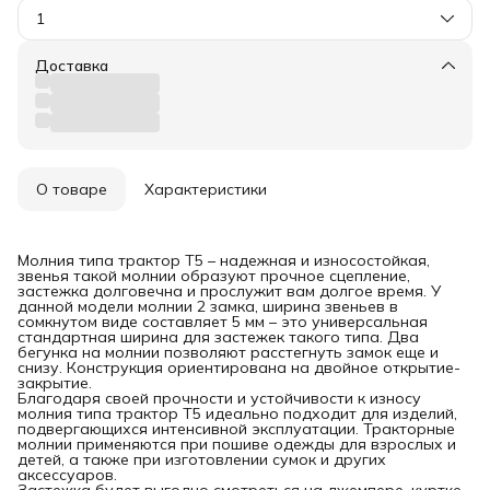
1
Доставка
О товаре
Характеристики
Молния типа трактор Т5 – надежная и износостойкая,
звенья такой молнии образуют прочное сцепление,
застежка долговечна и прослужит вам долгое время. У
данной модели молнии 2 замка, ширина звеньев в
сомкнутом виде составляет 5 мм – это универсальная
стандартная ширина для застежек такого типа. Два
бегунка на молнии позволяют расстегнуть замок еще и
снизу. Конструкция ориентирована на двойное открытие-
закрытие.
Благодаря своей прочности и устойчивости к износу
молния типа трактор Т5 идеально подходит для изделий,
подвергающихся интенсивной эксплуатации. Тракторные
молнии применяются при пошиве одежды для взрослых и
детей, а также при изготовлении сумок и других
аксессуаров.
Застежка будет выгодно смотреться на джемпере, куртке