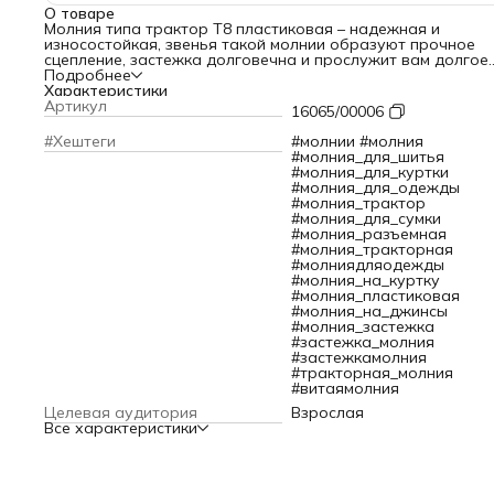
О товаре
Молния типа трактор Т8 пластиковая – надежная и
износостойкая, звенья такой молнии образуют прочное
сцепление, застежка долговечна и прослужит вам долгое
время. Звенья тракторной молнии Т8 имеют увеличенный
Подробнее
размер, они менее подвержены деформации и поломкам, 
Характеристики
звенья более мелких молний. Два бегунка на молнии
Артикул
16065/00006
позволяют расстегнуть замок еще и снизу. Конструкция
ориентирована на двойное открытие-закрытие.
#Хештеги
#молнии #молния
Благодаря своей конструкции молния трактор Т8
#молния_для_шитья
выдерживает значительные нагрузки и часто используетс
#молния_для_куртки
при пошиве верхней одежды, при изготовлении
#молния_для_одежды
туристического снаряжения, сумок и других аксессуаров.
#молния_трактор
Разъемная застежка будет выгодно смотреться на куртке
#молния_для_сумки
ветровке.
#молния_разъемная
Текстильная лента из полиэстера не линяет при стирке и
#молния_тракторная
химической чистке. Она выдерживает нагрузки и частое
#молниядляодежды
использование, не теряя своих качеств и внешнего вида.
#молния_на_куртку
Простота в установке и ремонте делает эту модель молн
#молния_пластиковая
популярной среди профессиональных швей и любителей
#молния_на_джинсы
рукоделия.
#молния_застежка
Тип соединения: разъемная с 2 замками.
#застежка_молния
Длина молнии: 65 см.
#застежкамолния
#тракторная_молния
#витаямолния
Целевая аудитория
Взрослая
Все характеристики