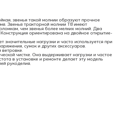
ойкая, звенья такой молнии образуют прочное
емя. Звенья тракторной молнии Т8 имеют
ломкам, чем звенья более мелких молний. Два
. Конструкция ориентирована на двойное открытие-
т значительные нагрузки и часто используется при
аряжения, сумок и других аксессуаров.
 ветровке.
ической чистке. Она выдерживает нагрузки и частое
стота в установке и ремонте делает эту модель
ей рукоделия.