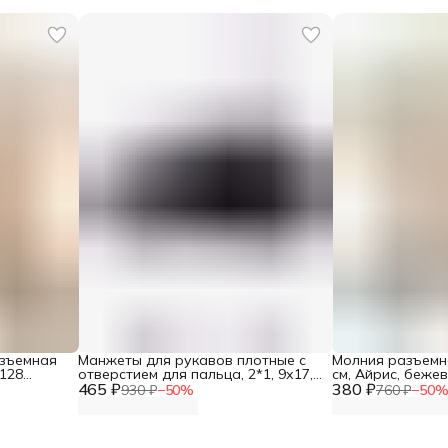
азъемная
Манжеты для рукавов плотные с
Молния разъемна
 128
отверстием для пальца, 2*1, 9х17,5
см, Айрис, беже
465 ₽
см, Айрис, черный
380 ₽
930 ₽
−
50
%
760 ₽
−
50