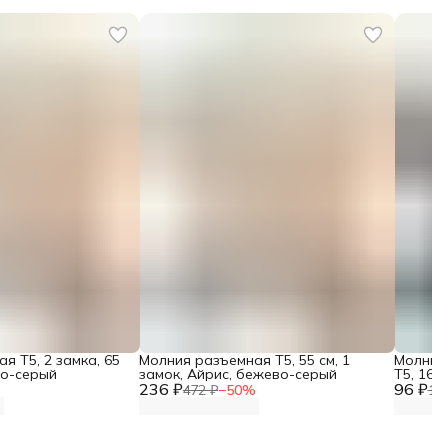
я Т5, 2 замка, 65
Молния разъемная Т5, 55 см, 1
Молния
во-серый
замок, Айрис, бежево-серый
Т5, 16 
236 ₽
96 ₽
%
472 ₽
−
50
%
19