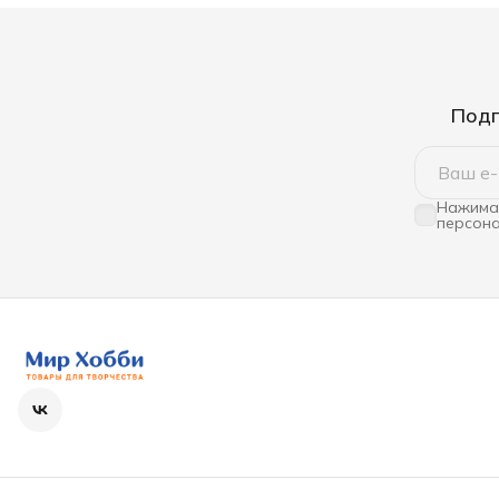
Подп
Нажимая
персона