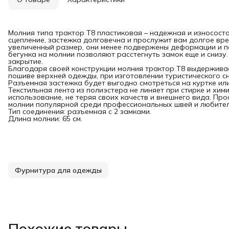
Молния типа трактор Т8 пластиковая – надежная и износост
сцепление, застежка долговечна и прослужит вам долгое вр
увеличенный размер, они менее подвержены деформации и по
бегунка на молнии позволяют расстегнуть замок еще и снизу
закрытие.
Благодаря своей конструкции молния трактор Т8 выдерживае
пошиве верхней одежды, при изготовлении туристического сн
Разъемная застежка будет выгодно смотреться на куртке или
Текстильная лента из полиэстера не линяет при стирке и хим
использование, не теряя своих качеств и внешнего вида. Про
молнии популярной среди профессиональных швей и любител
Тип соединения: разъемная с 2 замками.
Длина молнии: 65 см.
Фурнитура для одежды
Похожие товары