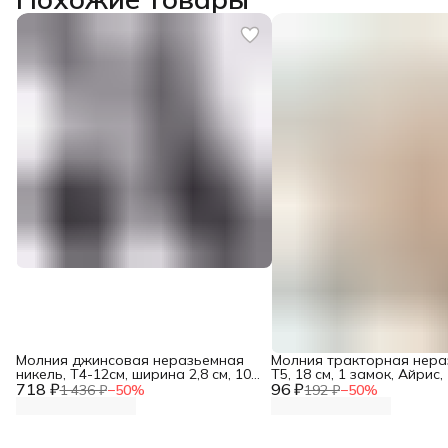
Молния джинсовая неразьемная
Молния тракторная нер
никель, Т4-12см, ширина 2,8 см, 10
Т5, 18 см, 1 замок, Айрис,
718 ₽
шт/упак, Айрис
96 ₽
бежевый
1 436 ₽
−
50
%
192 ₽
−
50
%