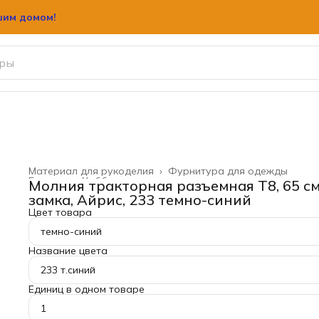
шим домом!
шим домом!
Материал для рукоделия
›
Фурнитура для одежды
Главная
›
Хобби и творчество
›
Молния тракторная разъемная Т8, 65 см
замка, Айрис, 233 темно-синий
Цвет товара
темно-синий
Название цвета
233 т.синий
Единиц в одном товаре
1