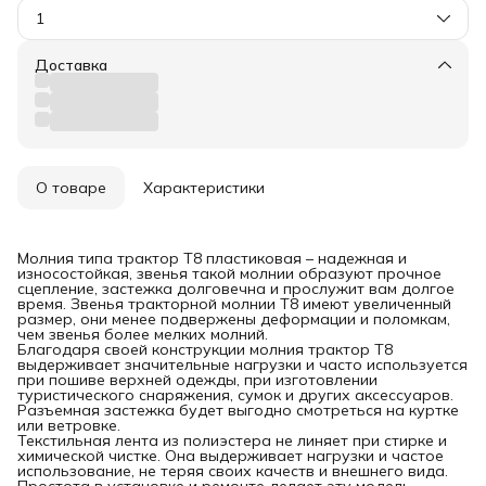
1
Доставка
О товаре
Характеристики
Молния типа трактор Т8 пластиковая – надежная и
износостойкая, звенья такой молнии образуют прочное
сцепление, застежка долговечна и прослужит вам долгое
время. Звенья тракторной молнии Т8 имеют увеличенный
размер, они менее подвержены деформации и поломкам,
чем звенья более мелких молний.
Благодаря своей конструкции молния трактор Т8
выдерживает значительные нагрузки и часто используется
при пошиве верхней одежды, при изготовлении
туристического снаряжения, сумок и других аксессуаров.
Разъемная застежка будет выгодно смотреться на куртке
или ветровке.
Текстильная лента из полиэстера не линяет при стирке и
химической чистке. Она выдерживает нагрузки и частое
использование, не теряя своих качеств и внешнего вида.
Простота в установке и ремонте делает эту модель