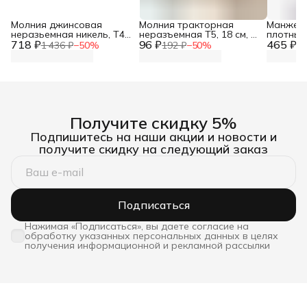
Молния джинсовая
Молния тракторная
Манжеты
неразьемная никель, Т4-
неразъемная Т5, 18 см, 1
плотные
718 ₽
12см, ширина 2,8 см, 10
96 ₽
замок, Айрис, 128
465 ₽
для паль
1 436 ₽
−
50
%
192 ₽
−
50
%
93
шт/упак, Айрис
бежевый
см, Айри
Получите скидку 5%
Подпишитесь на наши акции и новости и
получите скидку на следующий заказ
Подписаться
Нажимая «Подписаться», вы даете согласие на
обработку указанных персональных данных в целях
получения информационной и рекламной рассылки