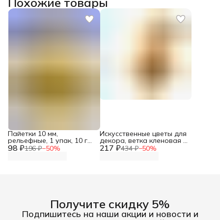
Похожие товары
Пайетки 10 мм,
Искусственные цветы для
рельефные, 1 упак, 10 гр,
декора, ветка кленовая с
98 ₽
Astra&Craft
217 ₽
ягодами и подсолнухом,
196 ₽
−
50
%
434 ₽
−
50
%
28 см, Айрис
Получите скидку 5%
Подпишитесь на наши акции и новости и