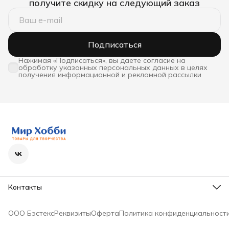
получите скидку на следующий заказ
Подписаться
Нажимая «Подписаться», вы даете согласие на
обработку указанных персональных данных в целях
получения информационной и рекламной рассылки
Контакты
Телефон
8 (800) 600-63-36
ООО Бэстекс
Реквизиты
Оферта
Политика конфиденциальност
Режим работы
Пн - Пт с 9-00 до 18-00