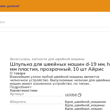
шим домом!
Аксессуары, запчасти для швейной машины
Аксессуары и запчасти для бытовой техники
›
Шпулька для швейных машин d-19 мм, h
Главная
›
Бытовая техника
›
мм пластик, прозрачный, 10 шт Айрис
О товаре
Важнейшим узлом любой швейной машины является
челночное устройство. Выпускаемые челноки для швейны
машин имеют различное устройство, по типам
подразделяются на горизонтальные, вертикальные,
Подробнее
ротационные. Шпулька - неотъемлемая часть челночного
Характеристики
механизма. Правильный подбор всех деталей механизма
Артикул
163058
обеспечит бесперебойную работу швейной машины, и
беспрерывное качество стежка. Шпульки из высокопрочн
#Хештеги
#для_швейной_машинки
прозрачного пластика, что позволяет видеть цвет и оста
#для_швейной_машины
нити на шпульке. Шпульки предназначены для бытовых
#для_швейных_машин