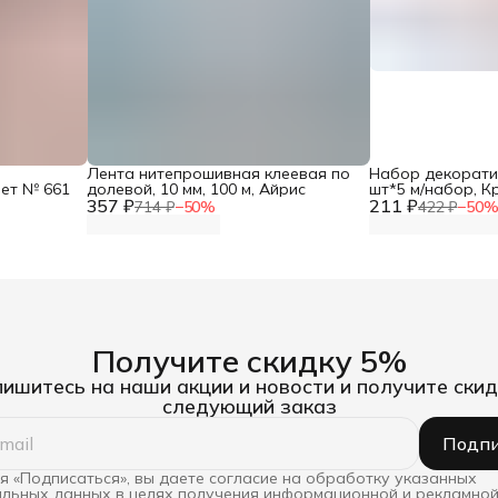
Лента нитепрошивная клеевая по
Набор декорати
вет № 661
долевой, 10 мм, 100 м, Айрис
шт*5 м/набор, К
357 ₽
211 ₽
714 ₽
−
50
%
422 ₽
−
50
Получите скидку 5%
ишитесь на наши акции и новости и получите скид
следующий заказ
Подпи
 «Подписаться», вы даете согласие на обработку указанных
льных данных в целях получения информационной и рекламной