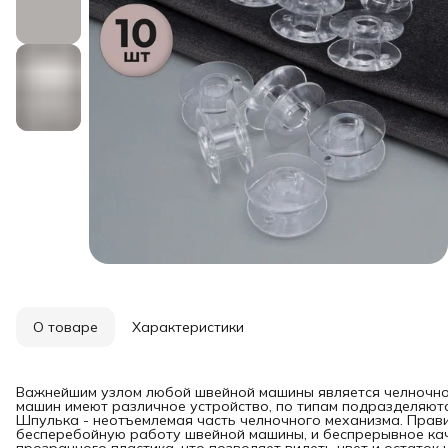
О товаре
Характеристики
Важнейшим узлом любой швейной машины является челночно
машин имеют различное устройство, по типам подразделяютс
Шпулька - неотъемлемая часть челночного механизма. Прав
бесперебойную работу швейной машины, и беспрерывное кач