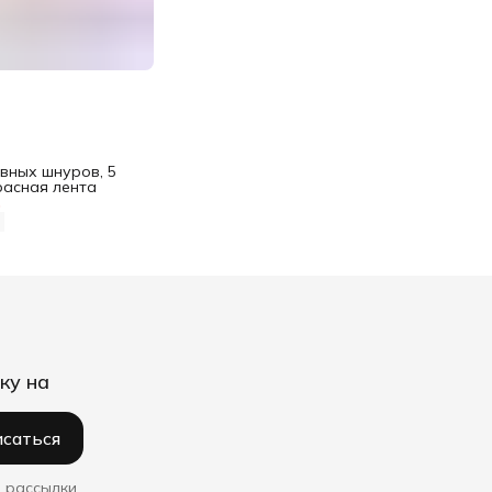
вных шнуров, 5
расная лента
%
ку на
саться
 рассылки