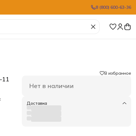
8 (800) 600-63-36
В избранное
-11
Нет в наличии
х
Доставка
ого
ток