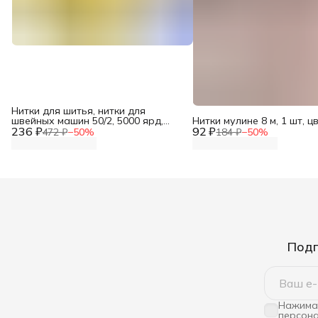
Нитки для шитья, нитки для
швейных машин 50/2, 5000 ярд,
Нитки мулине 8 м, 1 шт, ц
236 ₽
Bestex, 006 ярко-желтый
92 ₽
472 ₽
−
50
%
184 ₽
−
50
%
Подп
Нажимая
персона