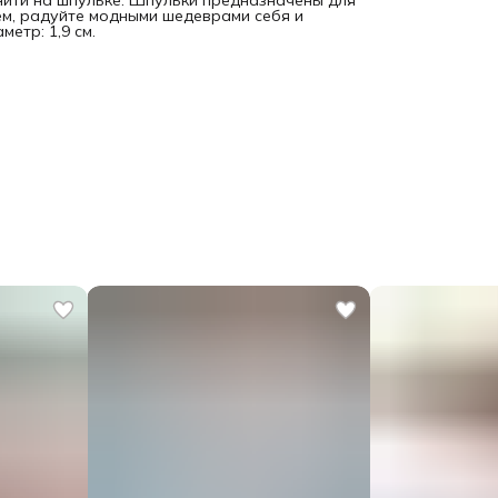
 нити на шпульке. Шпульки предназначены для
ем, радуйте модными шедеврами себя и
метр: 1,9 см.