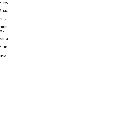
х_ма
м.
й_ма
ины
маши
ая
маши
аши
ины