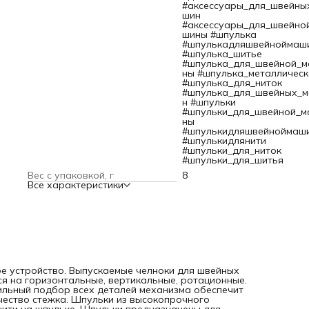
швейных машин типа 'Зингер'. Шейте с удовольствием,
#аксессуары_для_швейны
радуйте модными шедеврами себя и окружающих!
шин
Количество: 10 шт. в упаковке. Высота: 1 см. Диаметр: 1,9 с
#аксессуары_для_швейно
шины #шпулька
#шпулькадляшвейноймаш
#шпулька_шитье
#шпулька_для_швейной_
ны #шпулька_металлическ
#шпулька_для_ниток
#шпулька_для_швейных_
н #шпульки
#шпульки_для_швейной_м
ны
#шпулькидляшвейноймаш
#шпулькидлянити
#шпульки_для_ниток
#шпульки_для_шитья
Вес с упаковкой, г
8
Все характеристики
е устройство. Выпускаемые челноки для швейных
я на горизонтальные, вертикальные, ротационные.
ильный подбор всех деталей механизма обеспечит
ество стежка. Шпульки из высокопрочного