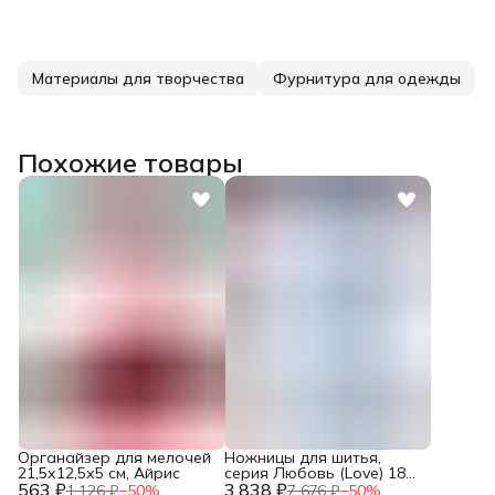
Материалы для творчества
Фурнитура для одежды
Похожие товары
Органайзер для мелочей
Ножницы для шитья,
21,5х12,5х5 см, Айрис
серия Любовь (Love) 18
563 ₽
3 838 ₽
см, Prym, 610540
1 126 ₽
−
50
%
7 676 ₽
−
50
%